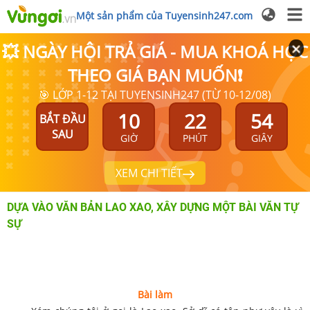
Một sản phẩm của Tuyensinh247.com
💥 NGÀY HỘI TRẢ GIÁ - MUA KHOÁ HỌC
THEO GIÁ BẠN MUỐN❗
🎯 LỚP 1-12 TẠI TUYENSINH247 (TỪ 10-12/08)
10
22
54
BẮT ĐẦU
SAU
GIỜ
PHÚT
GIÂY
XEM CHI TIẾT
DỰA VÀO VĂN BẢN LAO XAO, XÂY DỰNG MỘT BÀI VĂN TỰ
SỰ
Bài làm