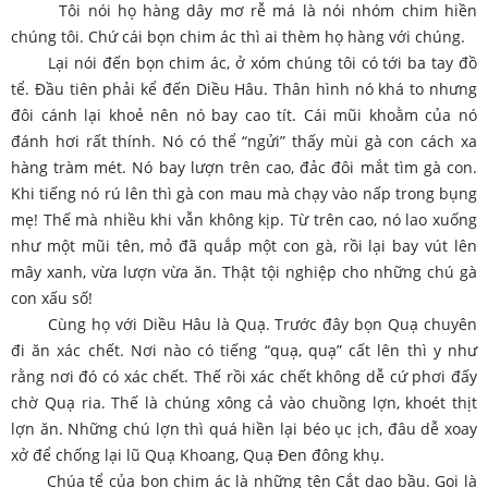
Tôi nói họ hàng dây mơ rễ má là nói nhóm chim hiền
chúng tôi. Chứ cái bọn chim ác thì ai thèm họ hàng với chúng.
Lại nói đến bọn chim ác, ở xóm chúng tôi có tới ba tay đồ
tể. Đầu tiên phải kể đến Diều Hâu. Thân hình nó khá to nhưng
đôi cánh lại khoẻ nên nó bay cao tít. Cái mũi khoằm của nó
đánh hơi rất thính. Nó có thể “ngửi” thấy mùi gà con cách xa
hàng tràm mét. Nó bay lượn trên cao, đảc đôi mắt tìm gà con.
Khi tiếng nó rú lên thì gà con mau mà chạy vào nấp trong bụng
mẹ! Thế mà nhiều khi vẫn không kịp. Từ trên cao, nó lao xuống
như một mũi tên, mỏ đã quắp một con gà, rồi lại bay vút lên
mây xanh, vừa lượn vừa ăn. Thật tội nghiệp cho những chú gà
con xấu số!
Cùng họ với Diều Hâu là Quạ. Trước đây bọn Quạ chuyên
đi ăn xác chết. Nơi nào có tiếng “quạ, quạ” cất lên thì y như
rằng nơi đó có xác chết. Thế rồi xác chết không dễ cứ phơi đấy
chờ Quạ ria. Thế là chúng xông cả vào chuồng lợn, khoét thịt
lợn ăn. Những chú lợn thì quá hiền lại béo ục ịch, đâu dễ xoay
xở để chống lại lũ Quạ Khoang, Quạ Đen đông khụ.
Chúa tể của bọn chim ác là những tên Cắt dao bầu. Gọi là