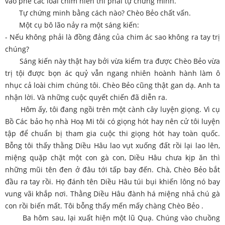
vào phe các loài chim hiền thì phải tự chứng minh.
Tự chứng minh bằng cách nào? Chèo Bẻo chất vấn.
Một cụ bô lão nảy ra một sáng kiến:
- Nếu không phải là đồng đảng của chim ác sao không ra tay trị
chúng?
Sáng kiến này thật hay bởi vừa kiểm tra được Chèo Bẻo vừa
trị tội được bọn ác quỷ vẫn ngang nhiên hoành hành làm ô
nhục cả loài chim chúng tôi. Chèo Bẻo cũng thật gan dạ. Anh ta
nhận lời. Và những cuộc quyết chiến đã diễn ra.
Hôm ấy, tôi đang ngồi trên một cành cây luyện giọng. Vì cụ
Bồ Các bảo họ nhà Hoạ Mi tôi có giọng hót hay nên cử tôi luyện
tập để chuẩn bị tham gia cuộc thi giọng hót hay toàn quốc.
Bỗng tôi thấy thằng Diều Hâu lao vụt xuống đất rồi lại lao lên,
miệng quặp chặt một con gà con, Diều Hâu chưa kịp ăn thì
những mũi tên đen ở đâu tới tấp bay đến. Chà, Chèo Bẻo bắt
đầu ra tay rồi. Họ đánh tên Diều Hâu túi bụi khiến lông nó bay
vung vãi khắp nơi. Thằng Diều Hâu đành há miệng nhả chú gà
con rồi biến mất. Tôi bỗng thấy mến mấy chàng Chèo Bẻo .
Ba hôm sau, lại xuất hiện một lũ Quạ. Chúng vào chuồng