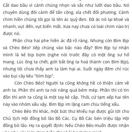
Cắt dao bầu vì cánh chúng nhọn và sắc như lưỡi dao bầu. Nó
chuyên dùng đôi cánh để tấn công, xỉa chết đối phương. Cánh
chim hiền chúng tôi gọi là tên ác quỷ đen. Đã ác nó lại khoẻ và
nhanh, vụt đến, vụt biến mất. Xưa nay chưa có loài chim nào trị
được nó.
Phân chia hai phe hiền ác đã rõ ràng. Nhưng còn Bìm Bịp
và Chèo Bẻo? Xếp chúng vào bậc nào đây? Bìm Bịp tự nhận
mình là kẻ bịp bợm (nghe nói trước đây có một ông sư hố
mang. Lúc ông ta chết, giời bắt ông ta hoá thành con Bìm Bịp),
nhưng tôi chưa thấy anh ta làm hại ai. Suốt ngày đêm chỉ rúc
vào bụi cây kêu "bìm bịp”.
Còn Chèo Bẻo? Người ta cũng không hề có thiện cảm về
anh ta. Phần thì anh ta nói năng quá bẻm mép. Phần thì có tin
đồn thì anh ta cũng là một tay kẻ cắp. Thôi, cứ tạm xếp hai tên
này vào nhóm xấu vậy. Bìm Bịp im lặng cam chịu tiếng xấu.
Chèo Bẻo thì khác, một bức thư khiếu nại được gủi tới cho
Chủ tịch Hội đồng bô lão Bồ Các. Cụ Bồ Các bèn triệu tập Hội
đồng bô lão. Họ ra quyết định: Nếu Chèo Bẻo muốn được nhận