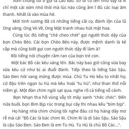
Xóm chúng tôi ở gọi là Lao xao. Sở dĩ có tên như vậy là vì
chỉ một cái xóm nhỏ thôi mà lúc nào cũng ầm ĩ đủ các loại âm
thanh. Nhất là vào mùa hè.
Mới tinh sương đã có những tiếng cãi cọ, đánh lộn của lũ
Ong vàng, Ong Vò Vẽ, Ong Mật tranh nhau hút mật hoa.
Cùng lúc đó, tiếng “chè cheo chét” gọi người thức dậy của
bọn Chèo Bẻo. Cái bọn Chèo Bẻo này, được mệnh danh là kẻ
cắp mà cũng biết gọi con người thức dậy đi làm à?
Rồi tiếng nói chuyện râm ran của bọn trẻ con.
Một bác Bồ các kêu váng lên. Bác này bao giờ cũng vừa bay
vừa kêu cứ như bị ai đuổi đánh. Tiếp theo là tiếng Sáo Sậu,
Sáo Đen hót vang mừng được mùa. Chú Tu Hú kêu to nhất họ,
cứ đậu trên ngọn tu hú mà kêu hoài “tu hú”, như than thở nỗi
niềm gì. Một đàn chim ngói sạt qua, nghe rõ cả tiếng vỗ cánh.
Bọn Nhạn tha hồ vùng vẫy tít mây xanh “chéc chéc”. Đến
nửa buối, bọn Bìm Bịp rúc trong bụi cây thi nhau kêu “bìm bịp”.
Họ hàng nhà chim chúng tôi nghe đâu có họ hàng dây mơ
rễ má cả! “Bồ Các là bác chim Ri. Chim Ri là dì Sáo Sậu. Sáo Sậu
là cậu Sáo Đen. Sáo Đen là em Tu Hú. Tu Hú là chú Bồ Các...”.