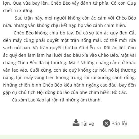
lợn. Quạ vừa bay lên, Chèo Bẻo vây đánh tứ phía. Có con Quạ
chết rũ xương.
Sau trận này, mọi người không còn ác cảm với Chèo Bẻo
nữa, nhưng vẫn không chịu kết nạp họ vào cánh chim hiền.
Chèo Bẻo không chịu bó tay. Dù có sợ tên ác quỷ đen Cắt
đến mấy cũng phải quyết một trận sống mái, có thể mới rửa
sạch nỗi oan. Và trận quyết thứ ba đã diễn ra. Rất ác liệt. Con
ác quỷ đen lăm lăm hai lưỡi dao bầu xỉa vào Chèo Bẻo. Một vài
chàng Chèo Bẻo đã bị thương. Mặc! Những chàng cảm tử khác
vẫn lao vào. Cuối cùng, con ác quỷ không cự nổi, nó bị thương
nặng, lộn mấy vòng trên không trung rồi rơi xuống cánh đồng.
Những chiến binh Chèo Bẻo kiêu hãnh ngẩng cao đầu, bay đến
gặp cụ Chủ tịch Hội đồng bô lão của phe chim hiền: Bồ Các.
Cả xóm Lao Xao lại rộn rã những âm thanh.
Báo lỗi
Tải về