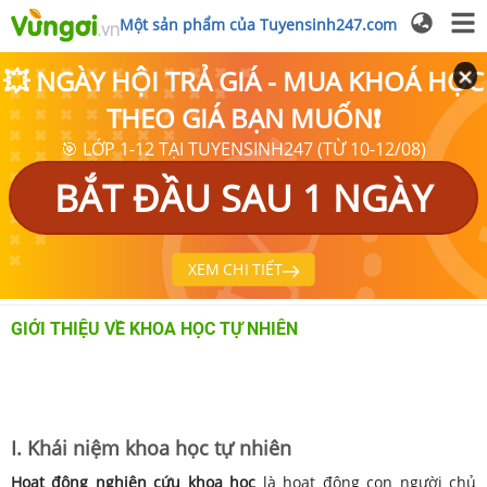
Một sản phẩm của Tuyensinh247.com
💥 NGÀY HỘI TRẢ GIÁ - MUA KHOÁ HỌC
THEO GIÁ BẠN MUỐN❗
🎯 LỚP 1-12 TẠI TUYENSINH247 (TỪ 10-12/08)
BẮT ĐẦU SAU 1 NGÀY
XEM CHI TIẾT
GIỚI THIỆU VỀ KHOA HỌC TỰ NHIÊN
I. Khái niệm khoa học tự nhiên
Hoạt động nghiên cứu khoa học
là hoạt động con người chủ