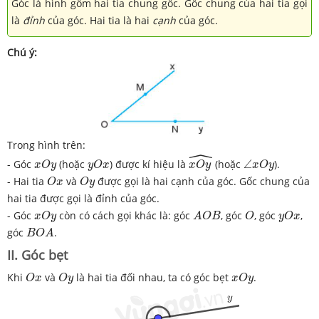
Góc là hình gồm hai tia chung gốc. Gốc chung của hai tia gọi
là
đỉnh
của góc. Hai tia là hai
cạnh
của góc.
Chú ý:
Trong hình trên:
ˆ
x
O
y
^
x
O
y
y
O
x
∠
x
O
y
- Góc
(hoặc
) được kí hiệu là
(hoặc
∠
).
x
O
y
y
O
x
x
O
y
x
O
y
O
x
O
y
- Hai tia
và
được gọi là hai cạnh của góc. Gốc chung của
O
x
O
y
hai tia được gọi là đỉnh của góc.
x
O
y
A
O
B
O
y
O
x
- Góc
còn có cách gọi khác là: góc
, góc
, góc
,
x
O
y
A
O
B
O
y
O
x
B
O
A
góc
.
B
O
A
II. Góc bẹt
O
x
O
y
x
O
y
Khi
và
là hai tia đối nhau, ta có góc bẹt
.
O
x
O
y
x
O
y