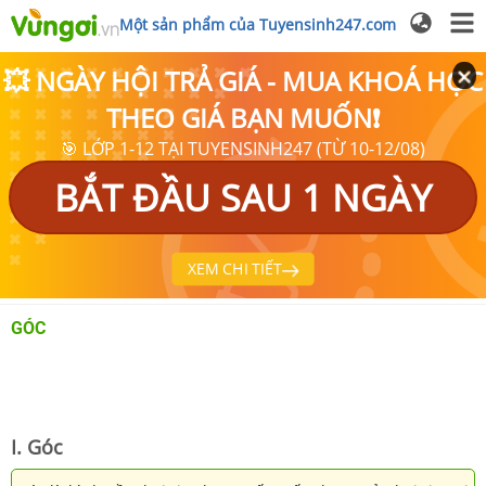
Một sản phẩm của Tuyensinh247.com
💥 NGÀY HỘI TRẢ GIÁ - MUA KHOÁ HỌC
THEO GIÁ BẠN MUỐN❗
🎯 LỚP 1-12 TẠI TUYENSINH247 (TỪ 10-12/08)
BẮT ĐẦU SAU 1 NGÀY
XEM CHI TIẾT
GÓC
I. Góc