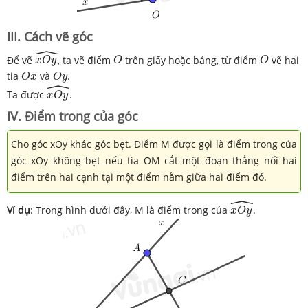
III. Cách vẽ góc
ˆ
x
O
y
^
O
O
Để vẽ
, ta vẽ điểm
trên giấy hoặc bảng, từ điểm
vẽ hai
x
O
y
O
O
O
x
O
y
tia
và
.
O
x
O
y
ˆ
x
O
y
^
Ta được
.
x
O
y
IV. Điểm trong của góc
Cho góc xOy khác góc bẹt. Điểm M được gọi là điểm trong của
góc xOy không bẹt nếu tia OM cắt một đoạn thẳng nối hai
điểm trên hai cạnh tại một điểm nằm giữa hai điểm đó.
ˆ
x
O
y
^
Ví dụ
: Trong hình dưới đây, M là điểm trong của
.
x
O
y