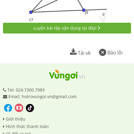
Luyện bài tập vận dụng tại đây!
Báo lỗi
Tải về
Tel: 024.7300.7989
Email: hotrovungoi.vn@gmail.com
Giới thiệu
Hình thức thanh toán
CS đổi và trả