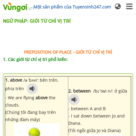
Một sản phẩm của Tuyensinh247.com
NGỮ PHÁP: GIỚI TỪ CHỈ VỊ TRÍ
PREPOSITION OF PLACE -
GIỚI TỪ CHỈ VỊ TRÍ
1. Các giới từ chỉ vị trí phổ biến:
1. above
/
əˈbʌv
/: bên trên,
phía trên
2. between
/
bɪˈtwiːn
/: ở giữa
- We are flying
above
the
clouds.
- between A and B
(Chúng tôi đang bay trên
- I sat down between Jo and
những đám mây)
Diana.
(Tôi ngồi giữa Jo và Diana)