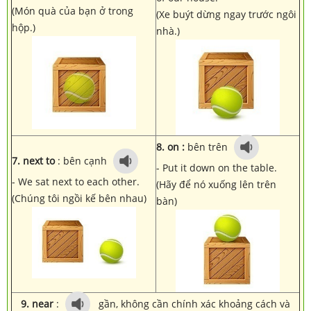
(Món quà của bạn ở trong
(Xe buýt dừng ngay trước ngôi
hộp.)
nhà.)
8. on :
bên trên
7. next to
: bên cạnh
- Put it down on the table.
- We sat next to each other.
(Hãy để nó xuống lên trên
(Chúng tôi ngồi kế bên nhau)
bàn)
9. near
:
gần, không cần chính xác khoảng cách và