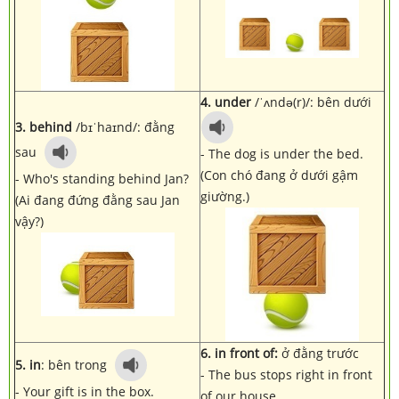
4. under
/
ˈʌndə(r)
/: bên dưới
3.
behind
/bɪˈhaɪnd/: đằng
sau
- The dog is under the bed.
(Con chó đang ở dưới gậm
- Who's standing behind Jan?
giường.)
(Ai đang đứng đằng sau Jan
vậy?)
6. in front of:
ở đằng trước
5. in
: bên trong
- The bus stops right in front
- Your gift is in the box.
of our house.