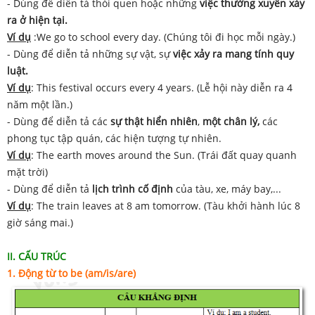
- Dùng để diễn tả thói quen hoặc những
việc
thường xuyên xảy
ra ở hiện tại.
Ví dụ
:We go to school every day. (Chúng tôi đi học mỗi ngày.)
- Dùng để diễn tả những sự vật, sự
việc xảy ra mang tính quy
luật.
Ví dụ
: This festival occurs every 4 years. (Lễ hội này diễn ra 4
năm một lần.)
- Dùng để diễn tả các
sự
thật hiển nhiên
,
một chân lý,
các
phong tục tập quán, các hiện tượng tự nhiên.
Ví dụ
: The earth moves around the Sun. (Trái đất quay quanh
mặt trời)
- Dùng để diễn tả
lịch trình cố định
của tàu, xe, máy bay,...
Ví dụ
: The train leaves at 8 am tomorrow. (Tàu khởi hành lúc 8
giờ sáng mai.)
II. CẤU TRÚC
1. Động từ to be (am/is/are)