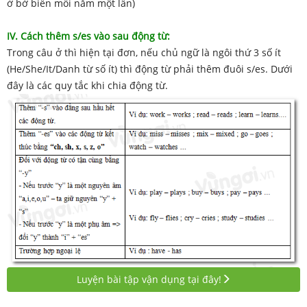
ở bờ biển mỗi năm một lần)
IV. Cách thêm s/es vào sau động từ:
Trong câu ở thì hiện tại đơn, nếu chủ ngữ là ngôi thứ 3 số ít
(He/She/It/Danh từ số ít) thì động từ phải thêm đuôi s/es. Dưới
đây là các quy tắc khi chia động từ.
Luyện bài tập vận dụng tại đây!