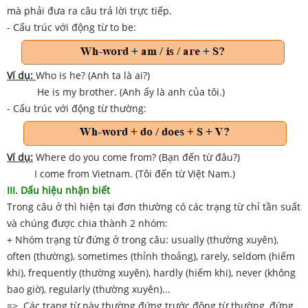
mà phải đưa ra câu trả lời trực tiếp.
- Cấu trúc với động từ to be:
Ví dụ:
Who is he? (Anh ta là ai?)
He is my brother. (Anh ấy là anh của tôi.)
- Cấu trúc với động từ thường:
Ví dụ:
Where do you come from? (Bạn đến từ đâu?)
I come from Vietnam. (Tôi đến từ Việt Nam.)
III. Dấu hiệu nhận biết
Trong câu ở thì hiện tại đơn thường có các trạng từ chỉ tần suất
và chúng được chia thành 2 nhóm:
+ Nhóm trạng từ đứng ở trong câu: usually (thường xuyên),
often (thường), sometimes (thỉnh thoảng), rarely, seldom (hiếm
khi), frequently (thường xuyên), hardly (hiếm khi), never (không
bao giờ), regularly (thường xuyên)...
=> Các trạng từ này thường đứng trước động từ thường, đứng