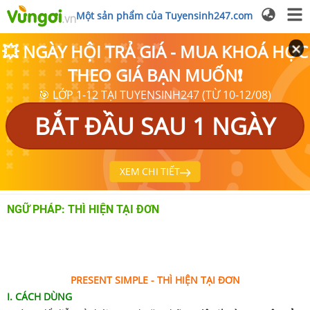
Một sản phẩm của Tuyensinh247.com
💥 NGÀY HỘI TRẢ GIÁ - MUA KHOÁ HỌC
THEO GIÁ BẠN MUỐN❗
🎯 LỚP 1-12 TẠI TUYENSINH247 (TỪ 10-12/08)
BẮT ĐẦU SAU 1 NGÀY
XEM CHI TIẾT
NGỮ PHÁP: THÌ HIỆN TẠI ĐƠN
PRESENT SIMPLE - THÌ HIỆN TẠI ĐƠN
I. CÁCH DÙNG