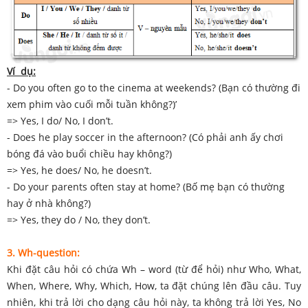
Ví dụ:
- Do you often go to the cinema at weekends? (Bạn có thường đi
xem phim vào cuối mỗi tuần không?)’
=> Yes, I do/ No, I don’t.
- Does he play soccer in the afternoon? (Có phải anh ấy chơi
bóng đá vào buổi chiều hay không?)
=> Yes, he does/ No, he doesn’t.
- Do your parents often stay at home? (Bố mẹ bạn có thường
hay ở nhà không?)
=> Yes, they do / No, they don’t.
3. Wh-question:
Khi đặt câu hỏi có chứa Wh – word (từ để hỏi) như Who, What,
When, Where, Why, Which, How, ta đặt chúng lên đầu câu. Tuy
nhiên, khi trả lời cho dạng câu hỏi này, ta không trả lời Yes, No