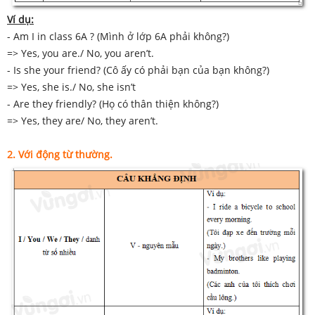
Ví dụ:
- Am I in class 6A ? (Mình ở lớp 6A phải không?)
=> Yes, you are./ No, you aren’t.
- Is she your friend? (Cô ấy có phải bạn của bạn không?)
=> Yes, she is./ No, she isn’t
- Are they friendly? (Họ có thân thiện không?)
=> Yes, they are/ No, they aren’t.
2. Với động từ thường.