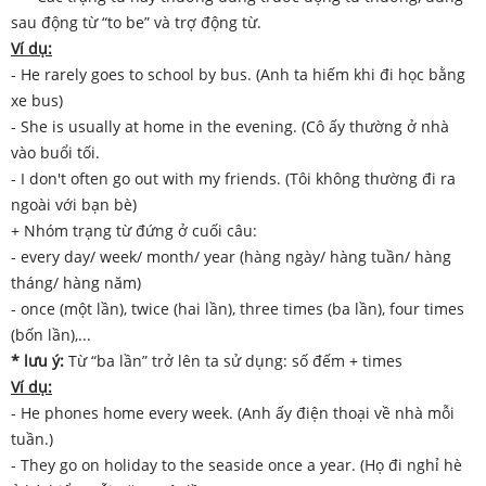
sau động từ “to be” và trợ động từ.
Ví dụ:
- He rarely goes to school by bus. (Anh ta hiếm khi đi học bằng
xe bus)
- She is usually at home in the evening. (Cô ấy thường ở nhà
vào buổi tối.
- I don't often go out with my friends. (Tôi không thường đi ra
ngoài với bạn bè)
+ Nhóm trạng từ đứng ở cuối câu:
- every day/ week/ month/ year (hàng ngày/ hàng tuần/ hàng
tháng/ hàng năm)
- once (một lần), twice (hai lần), three times (ba lần), four times
(bốn lần),...
* lưu ý:
Từ “ba lần” trở lên ta sử dụng: số đếm + times
Ví dụ:
- He phones home every week. (Anh ấy điện thoại về nhà mỗi
tuần.)
- They go on holiday to the seaside once a year. (Họ đi nghỉ hè