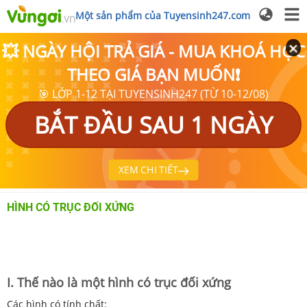
Một sản phẩm của Tuyensinh247.com
💥 NGÀY HỘI TRẢ GIÁ - MUA KHOÁ HỌC
THEO GIÁ BẠN MUỐN❗
🎯 LỚP 1-12 TẠI TUYENSINH247 (TỪ 10-12/08)
BẮT ĐẦU SAU 1 NGÀY
XEM CHI TIẾT
HÌNH CÓ TRỤC ĐỐI XỨNG
I. Thế nào là một hình có trục đối xứng
Các hình có tính chất: