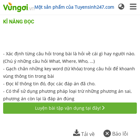
Một sản phẩm của Tuyensinh247.com
KĨ NĂNG ĐỌC
- Xác định từng câu hỏi trong bài là hỏi về cái gì hay người nào.
(Chú ý những câu hỏi What, Where, Who, ...)
- Gạch chân những key word (từ khóa) trong câu hỏi để khoanh
vùng thông tin trong bài
- Đọc kĩ thông tin đó, đọc các đáp án đã cho.
- Có thể sử dụng phương pháp loại trừ những phương án sai,
phương án còn lại là đáp án đúng
Luyện bài tập vận dụng tại đây!
Báo lỗi
Tải về