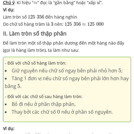
≈
Chú ý
: Kí hiệu “
≈
” đọc là “gần bằng” hoặc “xấp xỉ”.
Ví dụ:
125
356
Làm tròn số
125
356
đến hàng nghìn
3
125
356
≈
125
000
Do chữ số hàng trăm là
3
nên:
125
356
≈
125
000
II. Làm tròn số thập phân
Để làm tròn một số thập phân dương đến một hàng nào đấy
(gọi là hàng làm tròn), ta làm như sau:
- Đối với chữ số hàng làm tròn:
5
Giữ nguyên nếu chữ số ngay bên phải nhỏ hơn
5
;
Tăng 1 đơn vị nếu chữ số ngay bên phải lớn hơn hay
5
bằng
5
.
- Đối với các chữ số sau hàng làm tròn:
Bỏ đi nếu ở phần thập phân,
0
Thay bởi các chữ số
0
nếu ở phần số nguyên.
Ví dụ:
24
,
037