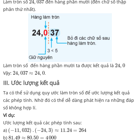
Làm tròn số
24
,
037
đến hàng phần mười (đến chữ số thập
phân thứ nhất).
24
,
0
Làm tròn số đến hàng phần mười ta được kết quả là
24
,
0
24
,
037
≈
24
,
0
Vậy:
24
,
037
≈
24
,
0
.
III. Ước lượng kết quả
Ta có thể sử dụng quy ước làm tròn số để ước lượng kết quả
các phép tính. Nhờ đó có thể dễ dàng phát hiện ra những đáp
số không hợp lí.
Ví dụ:
Ước lượng kết quả các phép tính sau:
(
−
11
,
032
)
.
(
−
24
,
3
)
≈
11.24
=
264
a)
(
−
11
,
032
)
.
(
−
24
,
3
)
≈
11.24
=
264
81.49
≈
80.50
=
4
000
b)
81.49
≈
80.50
=
4
000