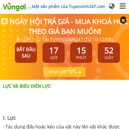
Một sản phẩm của Tuyensinh247.com
💥 NGÀY HỘI TRẢ GIÁ - MUA KHOÁ HỌC
THEO GIÁ BẠN MUỐN❗
🎯 LỚP 1-12 TẠI TUYENSINH247 (TỪ 10-12/08)
17
15
52
BẮT ĐẦU
SAU
GIỜ
PHÚT
GIÂY
XEM CHI TIẾT
LỰC VÀ BIỂU DIỄN LỰC
I. Lực
- Tác dụng đẩy hoặc kéo của vật này lên vật khác được