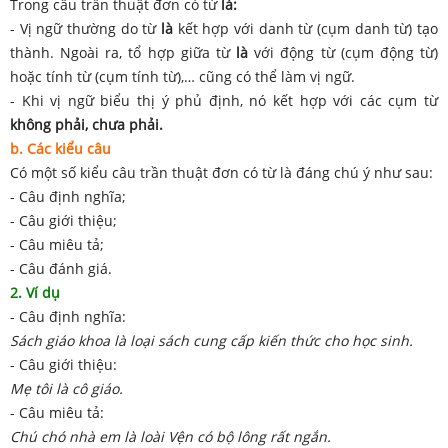
Trong câu trần thuật đơn có từ
là:
- Vị ngữ thường do từ
là
kết hợp với danh từ (cụm danh từ) tạo
thành. Ngoài ra, tổ hợp giữa từ
là
với động từ (cụm động từ)
hoặc tính từ (cụm tính từ),… cũng có thể làm vị ngữ.
- Khi vị ngữ biểu thị ý phủ định, nó kết hợp với các cụm từ
không phải, chưa phải.
b. Các kiểu câu
Có một số kiểu câu trần thuật đơn có từ là đáng chú ý như sau:
- Câu định nghĩa;
- Câu giới thiệu;
- Câu miêu tả;
- Câu đánh giá.
2. Ví dụ
- Câu định nghĩa:
Sách giáo khoa là loại sách cung cấp kiến thức cho học sinh.
- Câu giới thiệu:
Mẹ tôi là cô giáo.
- Câu miêu tả:
Chú chó nhà em là loài Vện có bộ lông rất ngắn.