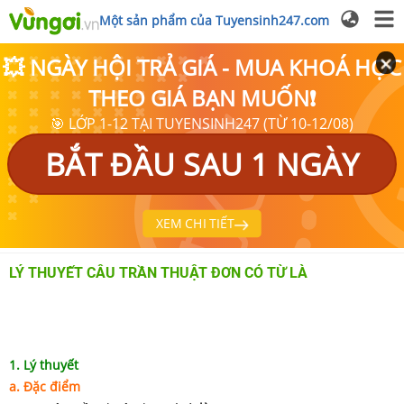
Một sản phẩm của Tuyensinh247.com
💥 NGÀY HỘI TRẢ GIÁ - MUA KHOÁ HỌC
THEO GIÁ BẠN MUỐN❗
🎯 LỚP 1-12 TẠI TUYENSINH247 (TỪ 10-12/08)
BẮT ĐẦU SAU 1 NGÀY
XEM CHI TIẾT
LÝ THUYẾT CÂU TRẦN THUẬT ĐƠN CÓ TỪ LÀ
1. Lý thuyết
a. Đặc điểm