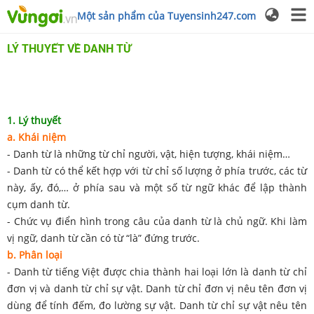
Một sản phẩm của Tuyensinh247.com
LÝ THUYẾT VỀ DANH TỪ
1. Lý thuyết
a. Khái niệm
- Danh từ là những từ chỉ người, vật, hiện tượng, khái niệm…
- Danh từ có thể kết hợp với từ chỉ số lượng ở phía trước, các từ
này, ấy, đó,… ở phía sau và một số từ ngữ khác để lập thành
cụm danh từ.
- Chức vụ điển hình trong câu của danh từ là chủ ngữ. Khi làm
vị ngữ, danh từ cần có từ “là” đứng trước.
b. Phân loại
- Danh từ tiếng Việt được chia thành hai loại lớn là danh từ chỉ
đơn vị và danh từ chỉ sự vật. Danh từ chỉ đơn vị nêu tên đơn vị
dùng để tính đếm, đo lường sự vật. Danh từ chỉ sự vật nêu tên