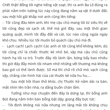
Chết thật! Bỗng tôi nghe tiếng sột soạt, thì ra anh Ba Lô đúng ra
phải nằm trên tường lúc này cũng đang nằm vạ vật ở dưới đất,
sau một hồi gãi khắp nơi anh cũng lên tiếng:
- Tôi cũng đâu kém anh, khi mẹ cậu chủ mang tôi từ siêu thị về
tôi cũng đẹp và sạch sẽ, thế mà giờ đây, sau một thời gian
quăng quật, mình tôi đầy đất và cát, lúc nào cũng ngứa ngáy
khó chịu. Nhiều lúc tôi muôn bỏ quách cậu chủ mà đi.
- Lạch cạch! Lạch cạch! Các anh ơi tôi cũng khổ không kém, dù
tôi cũng chỉ là chiếc thước kẻ nhỏ bé, vậy mà cậu chủ cũng
hành hạ tôi ra trò. Trước đây tôi lành lặn, bóng bẩy bao nhiêu
thì giờ đây đầy mình tôi nham nhở những vết thương mà không
bao giờ có thể lành được. Số má thì chữ rõ chữ mờ, vạch cũng
vậy, chẳng còn hình hài của cái thước kẻ nữa hu hu....
Sau một hồi than thở khóc, chị Thước Kẻ nằm dài ra bàn,
mắt nhìn lên trần nhà, ra dằng buồn chán lắm.
Tưởng như mọi chuyện đến đây là dừng lại, thì bỗng anh
Bút đang nằm trên bàn bỗng bật dậy, giọng đầy bực tức:
- Tôi định không nói nữa nhưng im lặng mãi tôi không chịu