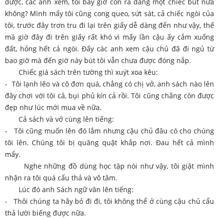
được, các anh xem, tôi bây giờ còn ra dáng một chiếc bút nữa
không? Mình mẩy tôi cũng cong queo, sứt sát, cả chiếc ngòi của
tôi, trước đây trơn tru đi lại trên giấy dễ dàng đến như vậy, thế
mà giờ đây đi trên giấy rất khó vì mấy lần cậu ấy cắm xuống
đất, hỏng hết cả ngòi. Đấy các anh xem cậu chủ đã đi ngủ từ
bao giờ mà đến giờ này bút tôi vẫn chưa được đóng nắp.
Chiếc giá sách trên tường thì xuýt xoa kêu:
- Tôi lạnh lẽo và cô đơn quá, chẳng có chị vở, anh sách nào lên
đây chơi với tôi cả, bụi phủ kín cả rồi. Tôi cũng chẳng còn được
đẹp như lúc mới mua về nữa.
Cả sách và vở cùng lên tiếng:
- Tôi cũng muốn lên đó lắm nhưng cậu chủ đâu có cho chúng
tôi lên. Chúng tôi bị quăng quật khắp nơi. Đau hết cả mình
mẩy.
Nghe những đồ dùng học tập nói như vậy, tôi giật mình
nhận ra tôi quá cẩu thả và vô tâm.
Lúc đó anh Sách ngữ văn lên tiếng:
- Thôi chúng ta hãy bỏ đi đi, tôi không thể ở cùng cậu chủ cẩu
thả lười biếng được nữa.