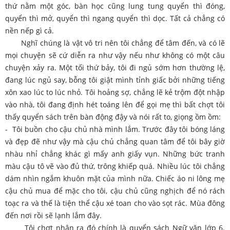
thứ nằm một góc, bàn học cũng lung tung quyển thì đóng,
quyển thì mở, quyển thì ngang quyển thì dọc. Tất cả chẳng có
nền nếp gì cả.
Nghĩ chúng là vật vô tri nên tôi chẳng để tâm đến, và có lẽ
mọi chuyện sẽ cứ diễn ra như vậy nếu như không có một câu
chuyện xảy ra. Một tối thứ bảy, tôi đi ngủ sớm hơn thường lệ,
đang lúc ngủ say, bỗng tôi giật mình tỉnh giấc bởi những tiếng
xôn xao lúc to lúc nhỏ. Tôi hoảng sợ, chẳng lẽ kẻ trộm đột nhập
vào nhà, tôi đang định hét toáng lên để gọi mẹ thì bất chợt tôi
thấy quyển sách trên bàn động đậy và nói rất to, giọng ồm ồm:
- Tôi buồn cho cậu chủ nhà mình lắm. Trước đây tôi bóng láng
và đẹp đẽ như vậy mà cậu chủ chẳng quan tâm để tôi bây giờ
nhàu nhỉ chẳng khác gì mấy anh giấy vụn. Những bức tranh
màu cậu tô vẽ vào đủ thứ, trông khiếp quá. Nhiều lúc tôi chẳng
dám nhìn ngắm khuôn mặt của mình nữa. Chiếc áo ni lông mẹ
cậu chủ mua để mặc cho tôi, cậu chủ cũng nghịch để nó rách
toạc ra và thế là tiện thể cậu xé toan cho vào sọt rác. Mùa đông
đến nơi rồi sẽ lạnh lắm đây.
Tôi chợt nhận ra đó chính là quỵển sách Ngữ văn lớp 6.