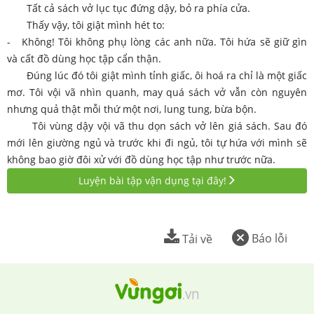
Tất cả sách vở lục tục đứng dậy, bỏ ra phía cửa.
Thấy vậy, tôi giật mình hét to:
- Không! Tôi không phụ lòng các anh nữa. Tôi hứa sẽ giữ gìn
và cất đồ dùng học tập cẩn thận.
Đúng lúc đó tôi giật mình tỉnh giấc, ôi hoá ra chỉ là một giấc
mơ. Tôi vội vã nhìn quanh, may quá sách vở vẫn còn nguyên
nhưng quả thật mỗi thứ một nơi, lung tung, bừa bộn.
Tôi vùng dậy vội vã thu dọn sách vở lên giá sách. Sau đó
mới lên giường ngủ và trước khi đi ngủ, tôi tự hứa với mình sẽ
không bao giờ đôi xử với đồ dùng học tập như trước nữa.
Luyện bài tập vận dụng tại đây!
Báo lỗi
Tải về