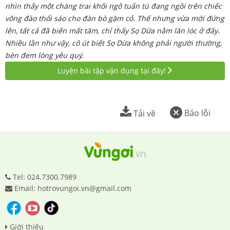
nhìn thấy một chàng trai khôi ngô tuấn tú đang ngồi trên chiếc
võng đào thổi sáo cho đàn bò gặm cỏ. Thế nhưng vừa mới đứng
lên, tất cả đã biến mất tăm, chỉ thấy Sọ Dừa nằm lăn lóc ở đấy.
Nhiều lần như vậy, cô út biết Sọ Dừa không phải người thường,
bèn đem lòng yêu quý.
Luyện bài tập vận dụng tại đây!
Báo lỗi
Tải về
Tel: 024.7300.7989
Email: hotrovungoi.vn@gmail.com
Giới thiệu