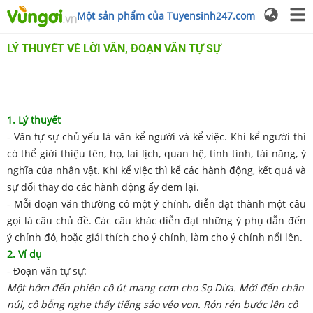
Một sản phẩm của Tuyensinh247.com
LÝ THUYẾT VỀ LỜI VĂN, ĐOẠN VĂN TỰ SỰ
1. Lý thuyết
- Văn tự sự chủ yếu là văn kể người và kể việc. Khi kể người thì
có thể giới thiệu tên, họ, lai lịch, quan hệ, tính tình, tài năng, ý
nghĩa của nhân vật. Khi kể việc thì kể các hành động, kết quả và
sự đổi thay do các hành động ấy đem lại.
- Mỗi đoạn văn thường có một ý chính, diễn đạt thành một câu
gọi là câu chủ đề. Các câu khác diễn đạt những ý phụ dẫn đến
ý chính đó, hoặc giải thích cho ý chính, làm cho ý chính nổi lên.
2. Ví dụ
- Đoạn văn tự sự:
Một hôm đến phiên cô út mang cơm cho Sọ Dừa. Mới đến chân
núi, cô bỗng nghe thấy tiếng sáo véo von. Rón rén bước lên cô