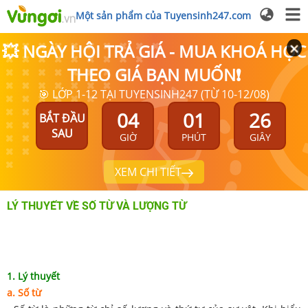
Một sản phẩm của Tuyensinh247.com
💥 NGÀY HỘI TRẢ GIÁ - MUA KHOÁ HỌC
THEO GIÁ BẠN MUỐN❗
🎯 LỚP 1-12 TẠI TUYENSINH247 (TỪ 10-12/08)
04
01
26
BẮT ĐẦU
SAU
GIỜ
PHÚT
GIÂY
XEM CHI TIẾT
LÝ THUYẾT VỀ SỐ TỪ VÀ LƯỢNG TỪ
1. Lý thuyết
a. Số từ