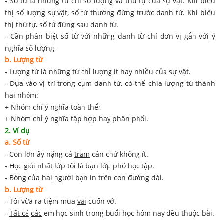
- Số từ là những từ chỉ số lượng và thứ tự của sự vật. Khi biểu
thị số lượng sự vật, số từ thường đứng trước danh từ. Khi biểu
thị thứ tự, số từ đứng sau danh từ.
- Cần phân biệt số từ với những danh từ chỉ đơn vị gắn với ý
nghĩa số lượng.
b. Lượng từ
- Lượng từ là những từ chỉ lượng ít hay nhiều của sự vật.
- Dựa vào vị trí trong cụm danh từ, có thể chia lượng từ thành
hai nhóm:
+ Nhóm chỉ ý nghĩa toàn thể;
+ Nhóm chỉ ý nghĩa tập hợp hay phân phối.
2. Ví dụ
a. Số từ
- Con lợn ấy nặng cả
trăm
cân chứ không ít.
- Học giỏi
nhất
lớp tôi là bạn lớp phó học tập.
- Bóng của
hai
người bạn in trên con đường dài.
b. Lượng từ
- Tôi vừa ra tiệm mua
vài
cuốn vở.
-
Tất cả
các
em học sinh trong buổi học hôm nay đều thuộc bài.