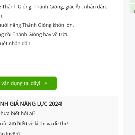
ẹ Thánh Gióng, Thánh Gióng, giặc Ân, nhân dân.
m:
nuôi nấng Thánh Gióng khôn lớn.
g rồi Thánh Gióng bay về trời.
quét nhân dân.
 vận dụng tại đây!
ÁNH GIÁ NĂNG LỰC 2024!
hưa biết hỏi ai?
gười
am hiểu
về kì thi và đề thi?
ôn luyện?