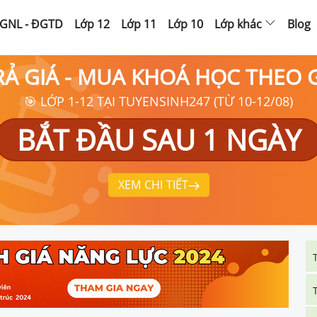
GNL - ĐGTD
Lớp 12
Lớp 11
Lớp 10
Lớp khác
Blog
RẢ GIÁ - MUA KHOÁ HỌC THEO
🎯 LỚP 1-12 TẠI TUYENSINH247 (TỪ 10-12/08)
BẮT ĐẦU SAU 1 NGÀY
XEM CHI TIẾT