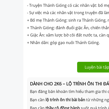
- Truyện Thánh Gióng có các nhân vật: bố m
- Sự việc mà các nhân vật trong truyện đã là
+ Bố mẹ Thánh Gióng: sinh ra Thánh Gióng, 
+ Thánh Gióng: đánh đuổi giặc Ân, chiến thắn
+ Giặc Ân: xâm lược bờ cõi đất nước ta, càn 
+ Nhân dân: góp gạo nuôi Thánh Gióng.
Luyện bài tập
DÀNH CHO 2K6 – LỘ TRÌNH ÔN THI Đ
Bạn đăng băn khoăn tìm hiểu tham gia thi c
Bạn cần
lộ trình ôn thi bài bản
từ những n
Bạn cần
thầy cô đồng hành
suốt quá trình 