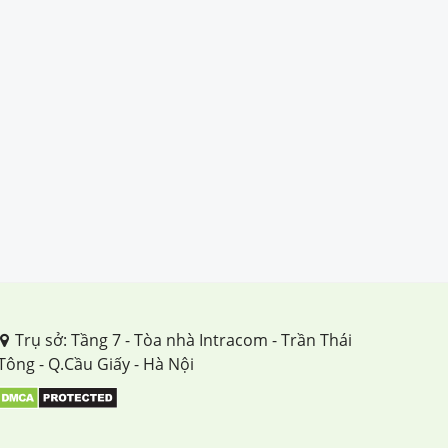
Tuần 15
Tuần 16
Tuần 17
Tuần 18
Tuần 19
Tuần 20
Tuần 21
Tuần 22
Trụ sở: Tầng 7 - Tòa nhà Intracom - Trần Thái
Tông - Q.Cầu Giấy - Hà Nội
Tuần 23
Tuần 24