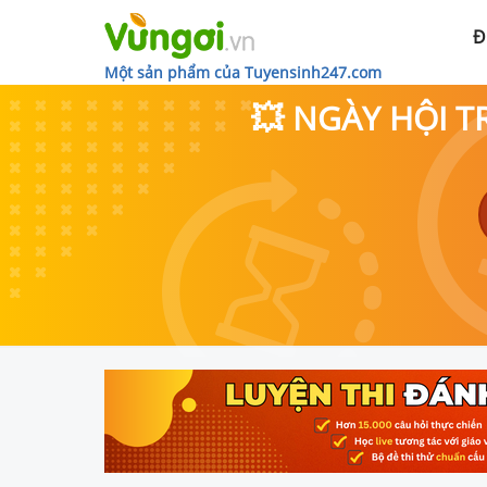
Đ
Một sản phẩm của Tuyensinh247.com
💥 NGÀY HỘI T