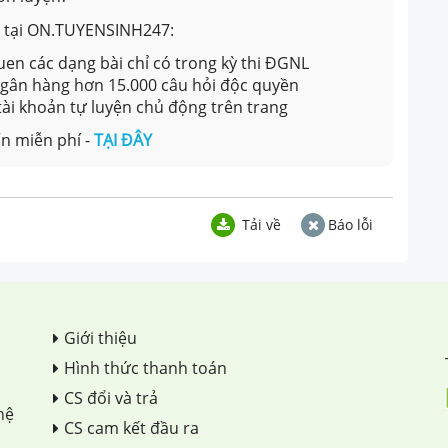
ản tại ON.TUYENSINH247:
en các dạng bài chỉ có trong kỳ thi ĐGNL
 ngân hàng hơn 15.000 câu hỏi độc quyền
 tài khoản tự luyện chủ động trên trang
n miễn phí -
TẠI ĐÂY
Tải về
Báo lỗi
Giới thiệu
Hình thức thanh toán
CS đổi và trả
hệ
CS cam kết đầu ra