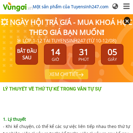
Một sản phẩm của Tuyensinh247.com
💥 NGÀY HỘI TRẢ GIÁ - MUA KHOÁ HỌC
THEO GIÁ BẠN MUỐN❗
🎯 LỚP 1-12 TẠI TUYENSINH247 (TỪ 10-12/08)
14
31
05
BẮT ĐẦU
SAU
GIỜ
PHÚT
GIÂY
XEM CHI TIẾT
LÝ THUYẾT VỀ THỨ TỰ KỂ TRONG VĂN TỰ SỰ
1. Lý thuyết
- Khi kể chuyện, có thể kể các sự việc liên tiếp nhau theo thứ tự