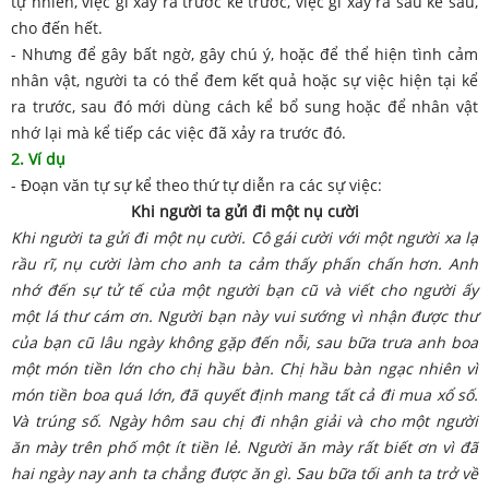
tự nhiên, việc gì xảy ra trước kể trước, việc gì xảy ra sau kể sau,
cho đến hết.
- Nhưng để gây bất ngờ, gây chú ý, hoặc để thể hiện tình cảm
nhân vật, người ta có thể đem kết quả hoặc sự việc hiện tại kể
ra trước, sau đó mới dùng cách kể bổ sung hoặc để nhân vật
nhớ lại mà kể tiếp các việc đã xảy ra trước đó.
2. Ví dụ
- Đoạn văn tự sự kể theo thứ tự diễn ra các sự việc:
Khi người ta gửi đi một nụ cười
Khi người ta gửi đi một nụ cười. Cô gái cười với một người xa lạ
rầu rĩ, nụ cười làm cho anh ta cảm thấy phấn chấn hơn. Anh
nhớ đến sự tử tế của một người bạn cũ và viết cho người ấy
một lá thư cám ơn. Người bạn này vui sướng vì nhận được thư
của bạn cũ lâu ngày không gặp đến nỗi, sau bữa trưa anh boa
một món tiền lớn cho chị hầu bàn. Chị hầu bàn ngạc nhiên vì
món tiền boa quá lớn, đã quyết định mang tất cả đi mua xổ số.
Và trúng số. Ngày hôm sau chị đi nhận giải và cho một người
ăn mày trên phố một ít tiền lẻ. Người ăn mày rất biết ơn vì đã
hai ngày nay anh ta chẳng được ăn gì. Sau bữa tối anh ta trở về