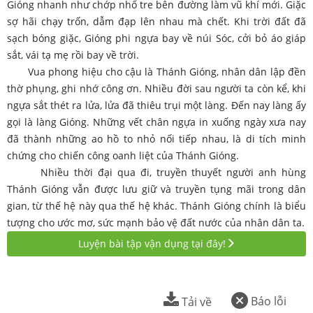
Gióng nhanh như chớp nhổ tre bên đường làm vũ khí mới. Giặc
sợ hãi chạy trốn, dẫm đạp lên nhau mà chết. Khi trời đất đã
sạch bóng giặc, Gióng phi ngựa bay về núi Sóc, cởi bỏ áo giáp
sắt, vái tạ mẹ rồi bay về trời.
Vua phong hiệu cho cậu là Thánh Gióng, nhân dân lập đền
thờ phụng, ghi nhớ công ơn. Nhiều đời sau người ta còn kể, khi
ngựa sắt thét ra lửa, lửa đã thiêu trụi một làng. Đến nay làng ấy
gọi là làng Gióng. Những vết chân ngựa in xuống ngày xưa nay
đã thành những ao hồ to nhỏ nối tiếp nhau, là di tích minh
chứng cho chiến công oanh liệt của Thánh Gióng.
Nhiều thời đại qua đi, truyền thuyết người anh hùng
Thánh Gióng vẫn được lưu giữ và truyền tụng mãi trong dân
gian, từ thế hệ này qua thế hệ khác. Thánh Gióng chính là biểu
tượng cho ước mơ, sức mạnh bảo vệ đất nước của nhân dân ta.
Luyện bài tập vận dụng tại đây!
Báo lỗi
Tải về