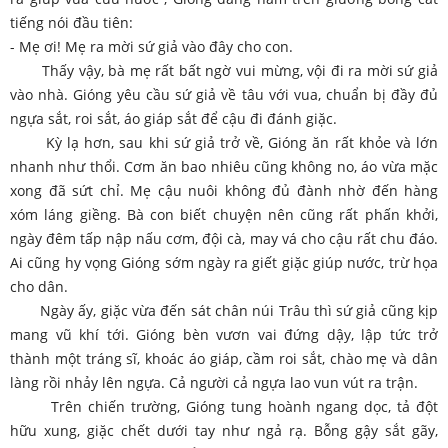
tiếng nói đầu tiên:
- Mẹ ơi! Mẹ ra mời sứ giả vào đây cho con.
Thấy vậy, bà mẹ rất bất ngờ vui mừng, vội đi ra mời sứ giả
vào nhà. Gióng yêu cầu sứ giả về tâu với vua, chuẩn bị đầy đủ
ngựa sắt, roi sắt, áo giáp sắt để cậu đi đánh giặc.
Kỳ lạ hơn, sau khi sứ giả trở về, Gióng ăn rất khỏe và lớn
nhanh như thổi. Cơm ăn bao nhiêu cũng không no, áo vừa mặc
xong đã sứt chỉ. Mẹ cậu nuôi không đủ đành nhờ đến hàng
xóm láng giềng. Bà con biết chuyện nên cũng rất phấn khởi,
ngày đêm tấp nập nấu cơm, đội cà, may vá cho cậu rất chu đáo.
Ai cũng hy vọng Gióng sớm ngày ra giết giặc giúp nước, trừ họa
cho dân.
Ngày ấy, giặc vừa đến sát chân núi Trâu thì sứ giả cũng kịp
mang vũ khí tới. Gióng bèn vươn vai đứng dậy, lập tức trở
thành một tráng sĩ, khoác áo giáp, cầm roi sắt, chào mẹ và dân
làng rồi nhảy lên ngựa. Cả người cả ngựa lao vun vút ra trận.
Trên chiến trường, Gióng tung hoành ngang dọc, tả đột
hữu xung, giặc chết dưới tay như ngả rạ. Bỗng gậy sắt gãy,