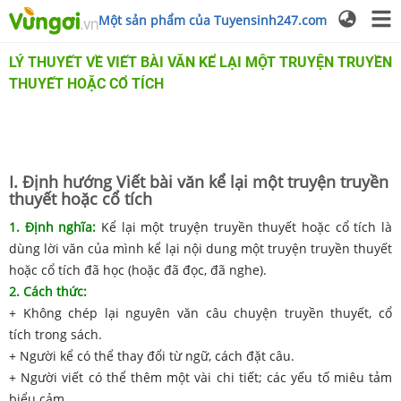
Một sản phẩm của Tuyensinh247.com
LÝ THUYẾT VỀ VIẾT BÀI VĂN KỂ LẠI MỘT TRUYỆN TRUYỀN
THUYẾT HOẶC CỔ TÍCH
I. Định hướng Viết bài văn kể lại một truyện truyền
thuyết hoặc cổ tích
1. Định nghĩa:
Kể lại một truyện truyền thuyết hoặc cổ tích là
dùng lời văn của mình kể lại nội dung một truyện truyền thuyết
hoặc cổ tích đã học (hoặc đã đọc, đã nghe).
2. Cách thức:
+ Không chép lại nguyên văn câu chuyện truyền thuyết, cổ
tích trong sách.
+ Người kể có thể thay đổi từ ngữ, cách đặt câu.
+ Người viết có thể thêm một vài chi tiết; các yếu tố miêu tảm
biểu cảm.