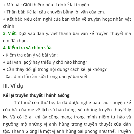
+ Mở bài: Giới thiệu/ nêu lí do kể lại truyện.
+ Thân bài: Kể lại câu chuyện bằng lời văn của em.
+ Kết bài: Nêu cảm nghĩ của bản thân về truyện hoặc nhân vật
chính.
3. Viết
:
Dựa vào dàn ý, viết thành bài văn kể truyền thuyết mà
em đã chọn.
4. Kiểm tra và chỉnh sửa
- Kiểm tra dàn ý và bài văn:
+ Bài văn lạc ý hay thiếu ý chỗ nào không?
+ Cần thay đổi gì trong nội dung/ cách kể lại không?
- Xác định lỗi cần sửa trong dàn ý/ bài viết.
III. Ví dụ
Kể lại truyền thuyết Thánh Gióng
Từ thuở còn thơ bé, ta đã được nghe bao câu chuyện kể
của bà, của mẹ về lịch sử hào hùng, về những truyền thuyết ly
kỳ. Và có lẽ ai khi ấy cũng mang trong mình niềm tự hào và
ngưỡng mộ những vị anh hùng trong truyền thuyết của dân
tộc. Thánh Gióng là một vị anh hùng oai phong như thế. Truyền