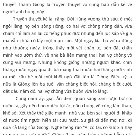
thuyết Thánh Gióng là truyền thuyết vô cùng hấp dẫn kể về
người anh hùng này.
Truyền thuyết kể lại rằng: Đời Hùng Vương thứ sáu, ở một
ngôi làng nọ bên sông Hồng, có hai vợ chồng nông dân, vừa
chăm chỉ làm ăn lại có tiếng phúc đức nhưng đến lúc sắp về già
mà vẫn chứa có lấy một mụn con. Một ngày kia, bà vợ ra đồng
như thường ngày, trông thấy một vết chân to, bèn đặt chân
mình vào ướm thử. Về nhà bà liền mang thai, hai vợ chồng vô
cùng vui mừng. Nhưng không giống những người khác, chín
tháng mười ngày qua đi, bà mang thai mười hai tháng mới sinh
ra một cậu bé mặt mũi khôi ngô, đặt tên là Gióng. Điều kỳ lạ
nữa là Gióng lên ba tuổi vẫn chẳng biết nói, chẳng biết cười,
đặt đâu nằm đó, hai vợ chồng vừa buồn vừa lo lắng.
Cũng năm ấy, giặc Ân đem quân sang xâm lược bờ cõi
nước ta, gây nên bao nhiêu tội ác, dân chúng vô cùng lầm than,
khổ sở. Xét thấy thế giặc mạnh, nhà vua bèn sai người đi khắp
cả nước tìm người hiền tài cứu nước. Sứ giả đi đến mọi nơi, đi
qua cả làng của Gióng. Nghe tiếng rao “Ai có tài, có sức xin hãy
ra giúp vua cứu nước”, Gióng đang nằm trên giường bỗng cất