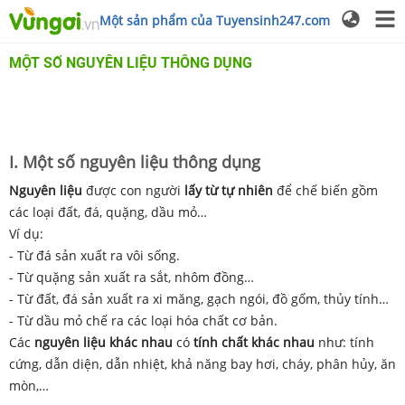
Một sản phẩm của Tuyensinh247.com
MỘT SỐ NGUYÊN LIỆU THÔNG DỤNG
I. Một số nguyên liệu thông dụng
Nguyên liệu
được con người
lấy từ tự nhiên
để chế biến gồm
các loại đất, đá, quặng, dầu mỏ…
Ví dụ:
- Từ đá sản xuất ra vôi sống.
- Từ quặng sản xuất ra sắt, nhôm đồng…
- Từ đất, đá sản xuất ra xi măng, gạch ngói, đồ gốm, thủy tính…
- Từ dầu mỏ chế ra các loại hóa chất cơ bản.
Các
nguyên liệu khác nhau
có
tính chất khác nhau
như: tính
cứng, dẫn diện, dẫn nhiệt, khả năng bay hơi, cháy, phân hủy, ăn
mòn,…