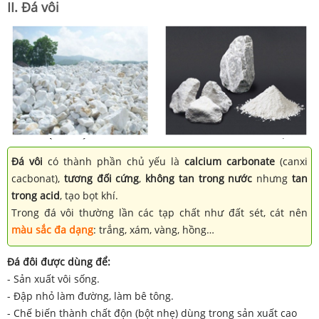
II. Đá vôi
Đá vôi
có thành phần chủ yếu là
calcium carbonate
(canxi
cacbonat),
tương đối cứng
,
không tan trong nước
nhưng
tan
trong acid
, tạo bọt khí.
Trong đá vôi thường lần các tạp chất như đất sét, cát nên
màu sắc đa dạng
: trắng, xám, vàng, hồng…
Đá đôi được dùng để:
- Sản xuất vôi sống.
- Đập nhỏ làm đường, làm bê tông.
- Chế biến thành chất độn (bột nhẹ) dùng trong sản xuất cao