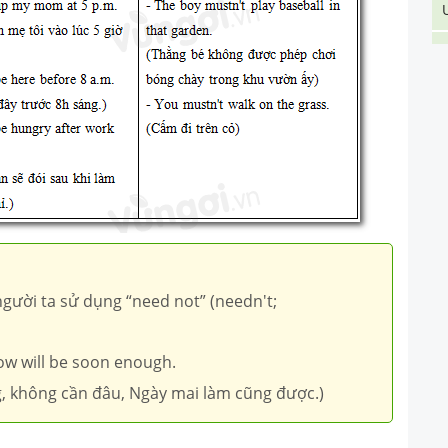
người ta sử dụng “need not” (needn't;
ow will be soon enough.
g, không cần đâu, Ngày mai làm cũng được.)