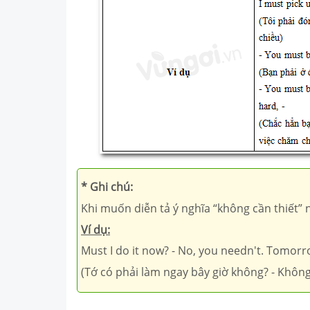
* Ghi chú:
Khi muốn diễn tả ý nghĩa “không cần thiết” 
Ví dụ:
Must I do it now? - No, you needn't. Tomorr
(Tớ có phải làm ngay bây giờ không? - Khôn