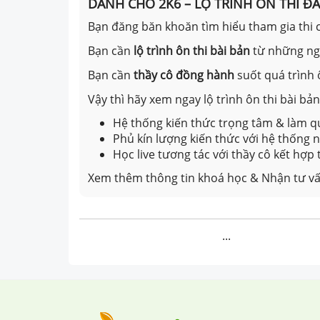
DÀNH CHO 2K6 – LỘ TRÌNH ÔN THI Đ
Bạn đăng băn khoăn tìm hiểu tham gia thi c
Bạn cần
lộ trình ôn thi bài bản
từ những n
Bạn cần
thầy cô đồng hành
suốt quá trình 
Vậy thì hãy xem ngay lộ trình ôn thi bài b
Hệ thống kiến thức trọng tâm & làm qu
Phủ kín lượng kiến thức với hệ thống
Học live tương tác với thầy cô kết hợp
Xem thêm thông tin khoá học & Nhận tư vấ
...