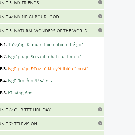
UNIT 3: MY FRIENDS
UNIT 4: MY NEIGHBOURHOOD
UNIT 5: NATURAL WONDERS OF THE WORLD
E.1
.
Từ vựng: Kì quan thiên nhiên thế giới
E.2
.
Ngữ pháp: So sánh nhất của tính từ
E.3
.
Ngữ pháp: Động từ khuyết thiếu "must"
E.4
.
Ngữ âm: Âm /t/ và /st/
E.5
.
Kĩ năng đọc
UNIT 6: OUR TET HOLIDAY
UNIT 7: TELEVISION