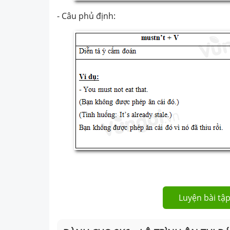
- Câu phủ định:
Luyện bài tập