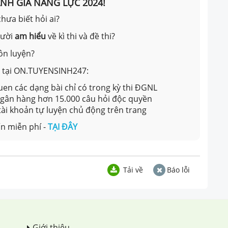
ÁNH GIÁ NĂNG LỰC 2024!
hưa biết hỏi ai?
gười
am hiểu
về kì thi và đề thi?
ôn luyện?
ản tại ON.TUYENSINH247:
en các dạng bài chỉ có trong kỳ thi ĐGNL
 ngân hàng hơn 15.000 câu hỏi độc quyền
 tài khoản tự luyện chủ động trên trang
n miễn phí -
TẠI ĐÂY
Tải về
Báo lỗi
Giới thiệu