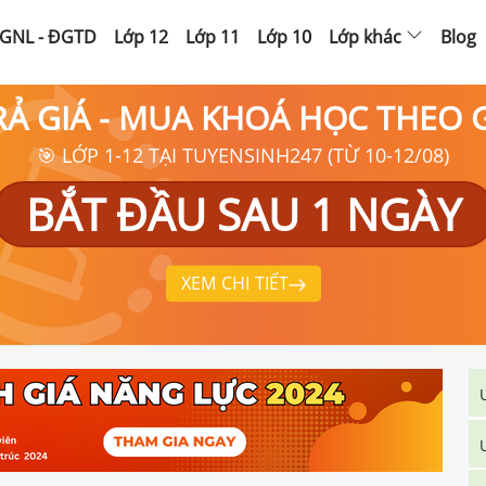
GNL - ĐGTD
Lớp 12
Lớp 11
Lớp 10
Lớp khác
Blog
RẢ GIÁ - MUA KHOÁ HỌC THEO
🎯 LỚP 1-12 TẠI TUYENSINH247 (TỪ 10-12/08)
BẮT ĐẦU SAU 1 NGÀY
XEM CHI TIẾT