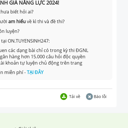
ÁNH GIÁ NĂNG LỰC 2024!
hưa biết hỏi ai?
gười
am hiểu
về kì thi và đề thi?
ôn luyện?
ản tại ON.TUYENSINH247:
en các dạng bài chỉ có trong kỳ thi ĐGNL
 ngân hàng hơn 15.000 câu hỏi độc quyền
 tài khoản tự luyện chủ động trên trang
n miễn phí -
TẠI ĐÂY
Tải về
Báo lỗi