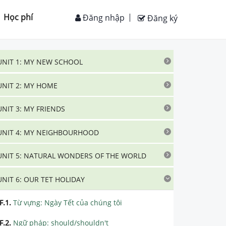
Học phí
Đăng nhập
Đăng ký
UNIT 1: MY NEW SCHOOL
UNIT 2: MY HOME
UNIT 3: MY FRIENDS
UNIT 4: MY NEIGHBOURHOOD
UNIT 5: NATURAL WONDERS OF THE WORLD
UNIT 6: OUR TET HOLIDAY
F.1
.
Từ vựng: Ngày Tết của chúng tôi
F.2
.
Ngữ pháp: should/shouldn't