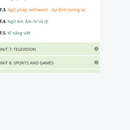
F.3
.
Ngữ pháp: will/won't - dự định tương lai
F.4
.
Ngữ âm: Âm /s/ và /ʃ/
F.5
.
Kĩ năng viết
UNIT 7: TELEVISION
UNIT 8: SPORTS AND GAMES
UNIT 9: CITIES OF THE WORLD
UNIT 10: OUR HOUSES IN THE FUTURE
UNIT 11: OUR GREENER WORLD
UNIT 12: ROBOTS