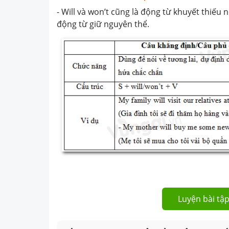
- Will và won’t cũng là động từ khuyết thiếu 
động từ giữ nguyên thể.
Luyện bài tập