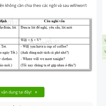
nên không cần chia theo các ngôi và sau will/won’t
 vận dụng tại đây!