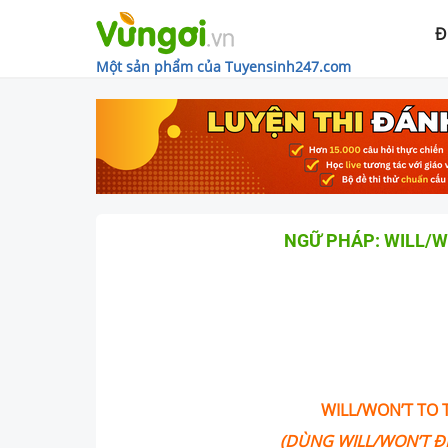
Đ
Một sản phẩm của Tuyensinh247.com
NGỮ PHÁP: WILL/WO
WILL/WON’T TO 
(DÙNG WILL/WON’T ĐỂ