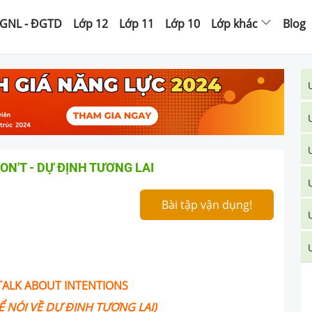
GNL - ĐGTD
Lớp 12
Lớp 11
Lớp 10
Lớp khác
Blog
N'T - DỰ ĐỊNH TƯƠNG LAI
Bài tập vận dụng!
TALK ABOUT INTENTIONS
 NÓI VỀ DỰ ĐỊNH TƯƠNG LAI)