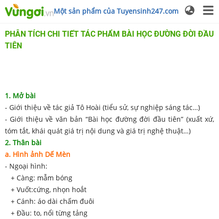
Một sản phẩm của Tuyensinh247.com
PHÂN TÍCH CHI TIẾT TÁC PHẨM BÀI HỌC ĐƯỜNG ĐỜI ĐẦU
TIÊN
1. Mở bài
- Giới thiệu về tác giả Tô Hoài (tiểu sử, sự nghiệp sáng tác…)
- Giới thiệu về văn bản “Bài học đường đời đầu tiên” (xuất xứ,
tóm tắt, khái quát giá trị nội dung và giá trị nghệ thuật…)
2. Thân bài
a. Hình ảnh Dế Mèn
- Ngoại hình:
+ Càng: mẫm bóng
+ Vuốt:cứng, nhọn hoắt
+ Cánh: áo dài chấm đuôi
+ Đầu: to, nổi từng tảng