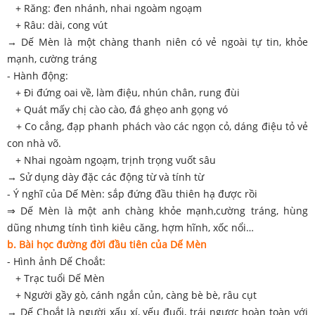
+ Răng: đen nhánh, nhai ngoàm ngoạm
+ Râu: dài, cong vút
→ Dế Mèn là một chàng thanh niên có vẻ ngoài tự tin, khỏe
mạnh, cường tráng
- Hành động:
+ Đi đứng oai về, làm điệu, nhún chân, rung đùi
+ Quát mấy chị cào cào, đá ghẹo anh gọng vó
+ Co cẳng, đạp phanh phách vào các ngọn cỏ, dáng điệu tỏ vẻ
con nhà võ.
+ Nhai ngoàm ngoạm, trịnh trọng vuốt sâu
→ Sử dụng dày đặc các động từ và tính từ
- Ý nghĩ của Dế Mèn: sắp đứng đầu thiên hạ được rồi
⇒ Dế Mèn là một anh chàng khỏe mạnh,cường tráng, hùng
dũng nhưng tính tình kiêu căng, hợm hĩnh, xốc nổi…
b. Bài học đường đời đầu tiên của Dế Mèn
- Hình ảnh Dế Choắt:
+ Trạc tuổi Dế Mèn
+ Người gầy gò, cánh ngắn củn, càng bè bè, râu cụt
→ Dế Choắt là người xấu xí, yếu đuối, trái ngược hoàn toàn với