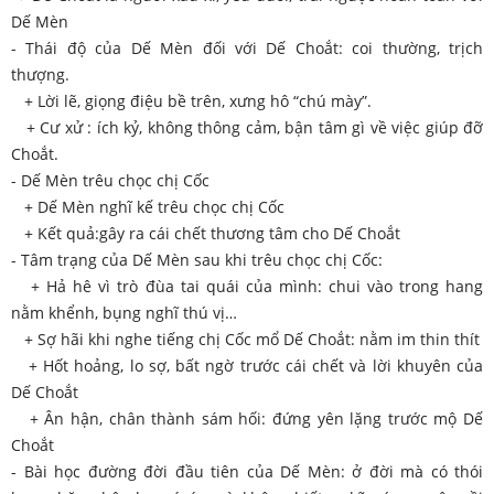
Dế Mèn
- Thái độ của Dế Mèn đối với Dế Choắt: coi thường, trịch
thượng.
+ Lời lẽ, giọng điệu bề trên, xưng hô “chú mày”.
+ Cư xử : ích kỷ, không thông cảm, bận tâm gì về việc giúp đỡ
Choắt.
- Dế Mèn trêu chọc chị Cốc
+ Dế Mèn nghĩ kế trêu chọc chị Cốc
+ Kết quả:gây ra cái chết thương tâm cho Dế Choắt
- Tâm trạng của Dế Mèn sau khi trêu chọc chị Cốc:
+ Hả hê vì trò đùa tai quái của mình: chui vào trong hang
nằm khểnh, bụng nghĩ thú vị…
+ Sợ hãi khi nghe tiếng chị Cốc mổ Dế Choắt: nằm im thin thít
+ Hốt hoảng, lo sợ, bất ngờ trước cái chết và lời khuyên của
Dế Choắt
+ Ân hận, chân thành sám hối: đứng yên lặng trước mộ Dế
Choắt
- Bài học đường đời đầu tiên của Dế Mèn: ở đời mà có thói