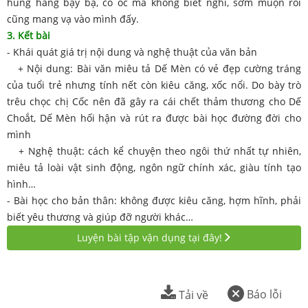
hung hăng bậy bạ, có óc mà không biết nghĩ, sớm muộn rồi
cũng mang vạ vào mình đấy.
3. Kết bài
- Khái quát giá trị nội dung và nghệ thuật của văn bản
+ Nội dung: Bài văn miêu tả Dế Mèn có vẻ đẹp cường tráng
của tuổi trẻ nhưng tính nết còn kiêu căng, xốc nổi. Do bày trò
trêu chọc chị Cốc nên đã gây ra cái chết thảm thương cho Dế
Choắt, Dế Mèn hối hận và rút ra được bài học đường đời cho
mình
+ Nghệ thuật: cách kể chuyện theo ngôi thứ nhất tự nhiên,
miêu tả loài vật sinh động, ngôn ngữ chính xác, giàu tính tạo
hình…
- Bài học cho bản thân: không được kiêu căng, hợm hĩnh, phải
biết yêu thương và giúp đỡ người khác…
Luyện bài tập vận dụng tại đây!
Báo lỗi
Tải về