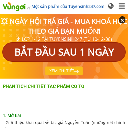
Một sản phẩm của Tuyensinh247.com
💥 NGÀY HỘI TRẢ GIÁ - MUA KHOÁ HỌC
THEO GIÁ BẠN MUỐN❗
🎯 LỚP 1-12 TẠI TUYENSINH247 (TỪ 10-12/08)
BẮT ĐẦU SAU 1 NGÀY
XEM CHI TIẾT
PHÂN TÍCH CHI TIẾT TÁC PHẨM CÔ TÔ
1. Mở bài
- Giới thiệu khái quát về tác giả Nguyễn Tuân (những nét chính