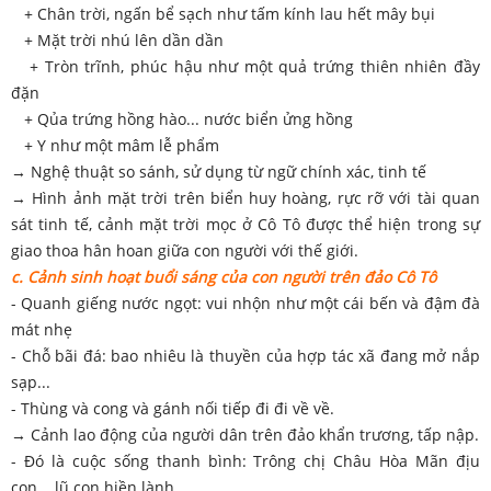
+ Chân trời, ngấn bể sạch như tấm kính lau hết mây bụi
+ Mặt trời nhú lên dần dần
+ Tròn trĩnh, phúc hậu như một quả trứng thiên nhiên đầy
đặn
+ Qủa trứng hồng hào... nước biển ửng hồng
+ Y như một mâm lễ phẩm
→ Nghệ thuật so sánh, sử dụng từ ngữ chính xác, tinh tế
→ Hình ảnh mặt trời trên biển huy hoàng, rực rỡ với tài quan
sát tinh tế, cảnh mặt trời mọc ở Cô Tô được thể hiện trong sự
giao thoa hân hoan giữa con người với thế giới.
c. Cảnh sinh hoạt buổi sáng của con người trên đảo Cô Tô
- Quanh giếng nước ngọt: vui nhộn như một cái bến và đậm đà
mát nhẹ
- Chỗ bãi đá: bao nhiêu là thuyền của hợp tác xã đang mở nắp
sạp...
- Thùng và cong và gánh nối tiếp đi đi về về.
→ Cảnh lao động của người dân trên đảo khẩn trương, tấp nập.
- Đó là cuộc sống thanh bình: Trông chị Châu Hòa Mãn địu
con... lũ con hiền lành.