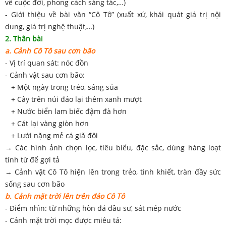
về cuộc đời, phong cách sáng tác,…)
- Giới thiệu về bài văn “Cô Tô” (xuất xứ, khái quát giá trị nội
dung, giá trị nghệ thuật,…)
2. Thân bài
a. Cảnh Cô Tô sau cơn bão
- Vị trí quan sát: nóc đồn
- Cảnh vật sau cơn bão:
+ Một ngày trong trẻo, sáng sủa
+ Cây trên núi đảo lại thêm xanh mượt
+ Nước biển lam biếc đậm đà hơn
+ Cát lại vàng giòn hơn
+ Lưới nặng mẻ cá giã đôi
→ Các hình ảnh chọn lọc, tiêu biểu, đặc sắc, dùng hàng loạt
tính từ để gợi tả
→ Cảnh vật Cô Tô hiện lên trong trẻo, tinh khiết, tràn đầy sức
sống sau cơn bão
b. Cảnh mặt trời lên trên đảo Cô Tô
- Điểm nhìn: từ những hòn đá đầu sư, sát mép nước
- Cảnh mặt trời mọc được miêu tả: