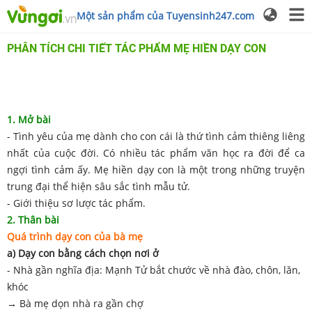
Một sản phẩm của Tuyensinh247.com
PHÂN TÍCH CHI TIẾT TÁC PHẨM MẸ HIỀN DẠY CON
1. Mở bài
- Tình yêu của mẹ dành cho con cái là thứ tình cảm thiêng liêng
nhất của cuộc đời. Có nhiều tác phẩm văn học ra đời để ca
ngợi tình cảm ấy. Mẹ hiền dạy con là một trong những truyện
trung đại thể hiện sâu sắc tình mẫu tử.
- Giới thiệu sơ lược tác phẩm.
2. Thân bài
Quá trình dạy con của bà mẹ
a) Dạy con bằng cách chọn nơi ở
- Nhà gần nghĩa địa: Mạnh Tử bắt chước về nhà đào, chôn, lăn,
khóc
→ Bà mẹ dọn nhà ra gần chợ