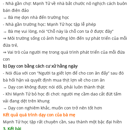
- Nhà gần chợ: Mạnh Tử về nhà bắt chước nô nghịch cách buôn
bán điên đảo
→ Bà mẹ dọn nhà đến trường học
- Nhà gần trường học: Mạnh Tử học tập lễ phép
→ Bà mẹ vui lòng, nói “Chỗ này là chỗ con ta ở được đây”
⇒ Môi trường sống có ảnh hưởng lớn đến sự phát triển của mỗi
đứa trẻ,
⇒ Vai trò của người mẹ trong quá trình phát triển của mỗi đứa
con
b) Dạy con bằng cách cư xử hằng ngày
- Nói đùa với con “Người ta giết lợn để cho con ăn đấy” sau đó
bà hối hận và quyết định mua thịt lợn về cho con ăn
→ Dạy con không được nói dối, phải luôn thành thật
- Khi Mạnh Tử bỏ học đi chơi: người mẹ cầm dao cắt đứt tấm
vải đang dệt trên khung
→ Dạy con nghiêm khắc, muốn con trở nên tốt hơn
Kết quả quá trình dạy con của bà mẹ
Mạnh Tử học tập rất chuyên cần, sau thành một bậc đại hiền
3. Kết bài