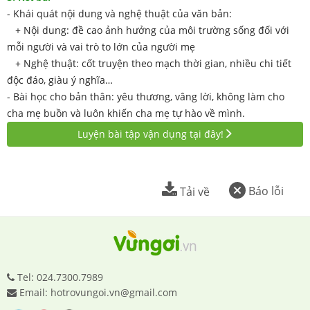
- Khái quát nội dung và nghệ thuật của văn bản:
+ Nội dung: đề cao ảnh hưởng của môi trường sống đối với
mỗi người và vai trò to lớn của người mẹ
+ Nghệ thuật: cốt truyện theo mạch thời gian, nhiều chi tiết
độc đáo, giàu ý nghĩa…
- Bài học cho bản thân: yêu thương, vâng lời, không làm cho
cha mẹ buồn và luôn khiến cha mẹ tự hào về mình.
Luyện bài tập vận dụng tại đây!
Báo lỗi
Tải về
Tel: 024.7300.7989
Email: hotrovungoi.vn@gmail.com