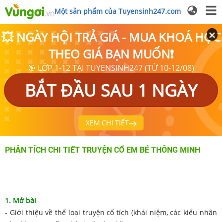
Một sản phẩm của Tuyensinh247.com
💥 NGÀY HỘI TRẢ GIÁ - MUA KHOÁ HỌC
THEO GIÁ BẠN MUỐN❗
🎯 LỚP 1-12 TẠI TUYENSINH247 (TỪ 10-12/08)
BẮT ĐẦU SAU 1 NGÀY
XEM CHI TIẾT
PHÂN TÍCH CHI TIẾT TRUYỆN CỔ EM BÉ THÔNG MINH
1. Mở bài
- Giới thiệu về thể loại truyện cổ tích (khái niệm, các kiểu nhân