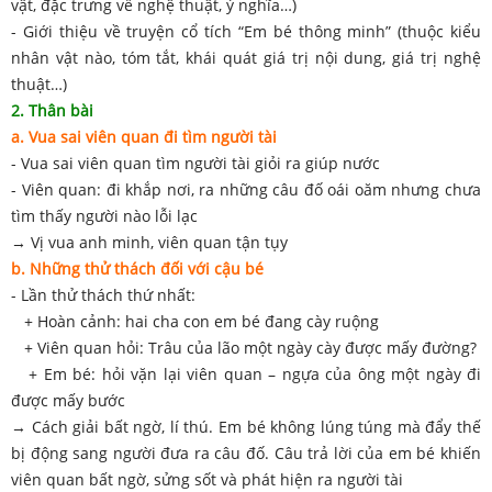
vật, đặc trưng về nghệ thuật, ý nghĩa…)
- Giới thiệu về truyện cổ tích “Em bé thông minh” (thuộc kiểu
nhân vật nào, tóm tắt, khái quát giá trị nội dung, giá trị nghệ
thuật…)
2. Thân bài
a. Vua sai viên quan đi tìm người tài
- Vua sai viên quan tìm người tài giỏi ra giúp nước
- Viên quan: đi khắp nơi, ra những câu đố oái oăm nhưng chưa
tìm thấy người nào lỗi lạc
→ Vị vua anh minh, viên quan tận tụy
b. Những thử thách đối với cậu bé
- Lần thử thách thứ nhất:
+ Hoàn cảnh: hai cha con em bé đang cày ruộng
+ Viên quan hỏi: Trâu của lão một ngày cày được mấy đường?
+ Em bé: hỏi vặn lại viên quan – ngựa của ông một ngày đi
được mấy bước
→ Cách giải bất ngờ, lí thú. Em bé không lúng túng mà đẩy thế
bị động sang người đưa ra câu đố. Câu trả lời của em bé khiến
viên quan bất ngờ, sửng sốt và phát hiện ra người tài