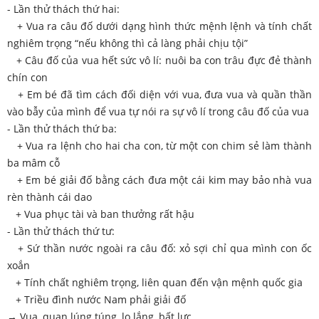
- Lần thử thách thứ hai:
+ Vua ra câu đố dưới dạng hình thức mệnh lệnh và tính chất
nghiêm trọng “nếu không thì cả làng phải chịu tội”
+ Câu đố của vua hết sức vô lí: nuôi ba con trâu đực đẻ thành
chín con
+ Em bé đã tìm cách đối diện với vua, đưa vua và quần thần
vào bẫy của mình để vua tự nói ra sự vô lí trong câu đố của vua
- Lần thử thách thứ ba:
+ Vua ra lệnh cho hai cha con, từ một con chim sẻ làm thành
ba mâm cỗ
+ Em bé giải đố bằng cách đưa một cái kim may bảo nhà vua
rèn thành cái dao
+ Vua phục tài và ban thưởng rất hậu
- Lần thử thách thứ tư:
+ Sứ thần nước ngoài ra câu đố: xỏ sợi chỉ qua mình con ốc
xoắn
+ Tính chất nghiêm trọng, liên quan đến vận mệnh quốc gia
+ Triều đình nước Nam phải giải đố
→ Vua, quan lúng túng, lo lắng, bất lực