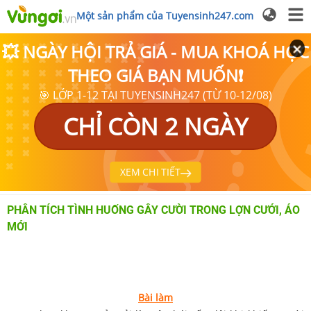
Một sản phẩm của Tuyensinh247.com
💥 NGÀY HỘI TRẢ GIÁ - MUA KHOÁ HỌC
THEO GIÁ BẠN MUỐN❗
🎯 LỚP 1-12 TẠI TUYENSINH247 (TỪ 10-12/08)
CHỈ CÒN 2 NGÀY
XEM CHI TIẾT
PHÂN TÍCH TÌNH HUỐNG GÂY CƯỜI TRONG LỢN CƯỚI, ÁO
MỚI
Bài làm