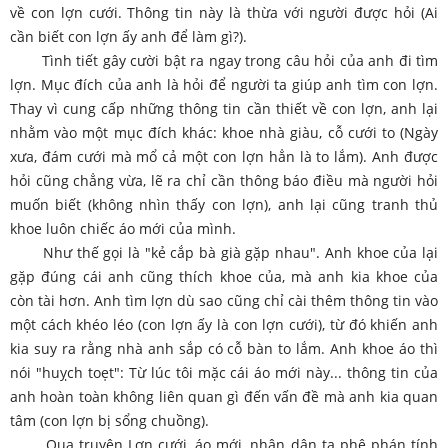
về con lợn cưới. Thông tin này là thừa với người được hỏi (Ai
cần biết con lợn ấy anh để làm gì?).
Tình tiết gây cười bật ra ngay trong câu hỏi của anh đi tìm
lợn. Mục đích của anh là hỏi để người ta giúp anh tìm con lợn.
Thay vì cung cấp những thông tin cần thiết về con lợn, anh lại
nhằm vào một mục đích khác: khoe nhà giàu, cỗ cưới to (Ngày
xưa, đám cưới mà mổ cả một con lợn hẳn là to lắm). Anh được
hỏi cũng chẳng vừa, lẽ ra chỉ cần thông báo điều mà người hỏi
muốn biết (không nhìn thấy con lợn), anh lại cũng tranh thủ
khoe luôn chiếc áo mới của mình.
Như thế gọi là "kẻ cắp bà già gặp nhau". Anh khoe của lại
gặp đúng cái anh cũng thích khoe của, mà anh kia khoe của
còn tài hơn. Anh tìm lợn dù sao cũng chỉ cài thêm thông tin vào
một cách khéo léo (con lợn ấy là con lợn cưới), từ đó khiến anh
kia suy ra rằng nhà anh sắp có cỗ bàn to lắm. Anh khoe áo thì
nói "huỵch toẹt": Từ lúc tôi mặc cái áo mới này... thông tin của
anh hoàn toàn không liên quan gì đến vấn đề mà anh kia quan
tâm (con lợn bị sổng chuồng).
Qua truyện Lợn cưới, áo mới, nhân dân ta phê phán tính