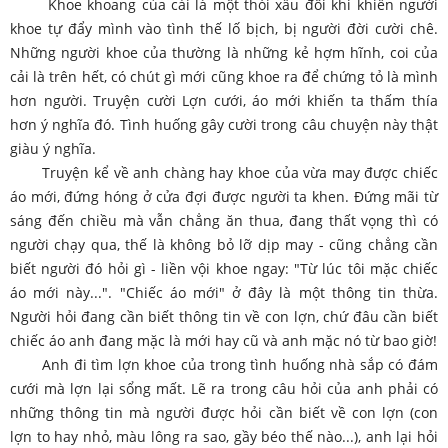
Khoe khoang của cải là một thói xấu đôi khi khiến người
khoe tự đẩy mình vào tình thế lố bịch, bị người đời cười chê.
Những người khoe của thường là những kẻ hợm hĩnh, coi của
cải là trên hết, có chút gì mới cũng khoe ra để chứng tỏ là mình
hơn người. Truyện cười Lợn cưới, áo mới khiến ta thấm thía
hơn ý nghĩa đó. Tình huống gây cười trong câu chuyện này thật
giàu ý nghĩa.
Truyện kể về anh chàng hay khoe của vừa may được chiếc
áo mới, đứng hóng ở cửa đợi được người ta khen. Đứng mãi từ
sáng đến chiều mà vẫn chẳng ăn thua, đang thất vọng thì có
người chạy qua, thế là không bỏ lỡ dịp may - cũng chẳng cần
biết người đó hỏi gì - liền vội khoe ngay: "Từ lúc tôi mặc chiếc
áo mới này...". "Chiếc áo mới" ở đây là một thông tin thừa.
Người hỏi đang cần biết thông tin về con lợn, chứ đâu cần biết
chiếc áo anh đang mặc là mới hay cũ và anh mặc nó từ bao giờ!
Anh đi tìm lợn khoe của trong tình huống nhà sắp có đám
cưới mà lợn lại sổng mất. Lẽ ra trong câu hỏi của anh phải có
những thông tin mà người được hỏi cần biết về con lợn (con
lợn to hay nhỏ, màu lông ra sao, gầy béo thế nào...), anh lại hỏi