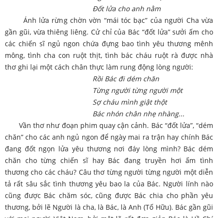
Đốt lửa cho anh nằm
Ánh lửa rừng chờn vờn “mái tóc bạc” của người Cha vừa
gần gũi, vừa thiêng liêng. Cử chỉ của Bác “đốt lửa” sưởi ấm cho
các chiến sĩ ngủ ngon chứa đựng bao tình yêu thương mênh
mông, tình cha con ruột thịt, tình bác cháu ruột rà được nhà
thơ ghi lại một cách chân thực làm rung động lòng người:
Rồi Bác đi dém chăn
Từng người từng người một
Sợ cháu mình giật thột
Bác nhón chân nhẹ nhàng...
Vần thơ như đoạn phim quay cận cảnh. Bác “đốt lửa”, “dém
chăn” cho các anh ngủ ngon để ngày mai ra trận hay chính Bác
đang đốt ngọn lửa yêu thương nơi đáy lòng mình? Bác dém
chăn cho từng chiến sĩ hay Bác đang truyền hơi ấm tình
thương cho các cháu? Câu thơ từng người từng người một diễn
tả rất sâu sắc tình thương yêu bao la của Bác. Người lính nào
cũng được Bác chăm sóc, cũng được Bác chia cho phần yêu
thương, bởi lẽ Người là cha, là Bác, là Anh (Tố Hữu). Bác gần gũi