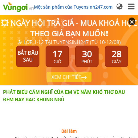
Một sản phẩm của Tuyensinh247.com
💥 NGÀY HỘI TRẢ GIÁ - MUA KHOÁ HỌC
THEO GIÁ BẠN MUỐN❗
🎯 LỚP 1-12 TẠI TUYENSINH247 (TỪ 10-12/08)
17
30
28
BẮT ĐẦU
SAU
GIỜ
PHÚT
GIÂY
XEM CHI TIẾT
PHÁT BIỂU CẢM NGHĨ CỦA EM VỀ NĂM KHỔ THƠ ĐẦU
ĐÊM NAY BÁC KHÔNG NGỦ
Bài làm