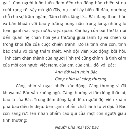
gai”. Con người luôn luôn đem đến cho đồng bào chiến sĩ nụ
cười rạng rỡ, vậy mà giờ đây, nụ cười ấy biến đi đâu, nhường
chỗ cho sự trầm ngâm, đăm chiêu, lặng lẽ... Bác đang thao thức
và băn khoăn với bao ý tưởng nung nấu trong lòng, những lo
toan gánh vác việc nước, việc quân. Cái hay của bài thơ là nói
đến quan hệ chan hoà yêu thương giữa lãnh tụ và chiến sĩ
trong khói lửa của cuộc chiến tranh. Đó là tình cha con, tình
bác cháu vô cùng thắm thiết. Anh đội viên xúc động, bồi hồi.
Tình cảm chân thành của người lính trẻ cũng chính là tình cảm
của mỗi con người Việt Nam, của em, của chị….đối vởi Bác:
Anh đội viên nhìn Bác
Càng nhìn lại càng thương.
Càng nhìn vì ngạc nhiên xúc động. Càng thương vì đã
khuya mà Bác vẫn không ngủ. Càng thương vì tấm lòng thân ái,
bao la của Bác. Trong đêm đông lạnh lẽo, người đội viên khám
phá bao điều kì diệu: bên cạnh phẩm chất lãnh tụ vĩ đại, ở Bác
còn sáng rực lên nhân phẩm cao quí của một con người giàu
tình thương:
Người Cha mái tóc bạc