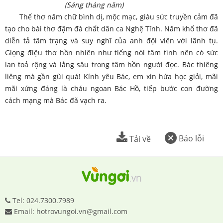
(Sáng tháng năm)
Thế thơ năm chữ bình dị, mộc mạc, giàu sức truyền cảm đã
tạo cho bài thơ đậm đà chất dân ca Nghệ Tĩnh. Năm khổ thơ đã
diễn tả tâm trạng và suy nghĩ của anh đội viên với lãnh tụ.
Giọng điệu thơ hồn nhiên như tiếng nói tâm tình nên có sức
lan toả rộng và lắng sâu trong tâm hồn người đọc. Bác thiêng
liêng mà gần gũi quá! Kính yêu Bác, em xin hứa học giỏi, mãi
mãi xứng đáng là cháu ngoan Bác Hồ, tiếp bước con đường
cách mạng mà Bác đã vạch ra.
Báo lỗi
Tải về
Tel: 024.7300.7989
Email: hotrovungoi.vn@gmail.com