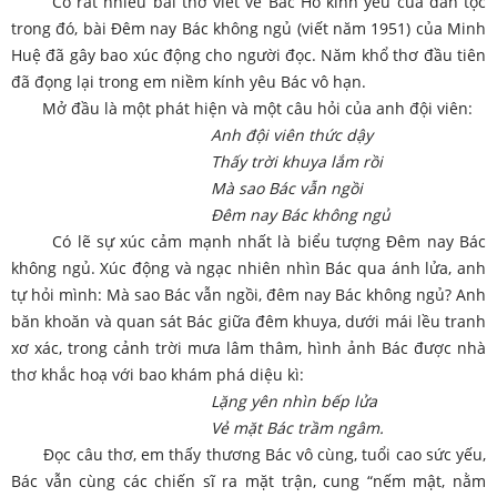
Có rất nhiều bài thơ viết về Bác Hồ kính yêu của dân tộc
trong đó, bài Đêm nay Bác không ngủ (viết năm 1951) của Minh
Huệ đã gây bao xúc động cho người đọc. Năm khổ thơ đầu tiên
đã đọng lại trong em niềm kính yêu Bác vô hạn.
Mở đầu là một phát hiện và một câu hỏi của anh đội viên:
Anh đội viên thức dậy
Thấy trời khuya lắm rồi
Mà sao Bác vẫn ngồi
Đêm nay Bác không ngủ
Có lẽ sự xúc cảm mạnh nhất là biểu tượng Đêm nay Bác
không ngủ. Xúc động và ngạc nhiên nhìn Bác qua ánh lửa, anh
tự hỏi mình: Mà sao Bác vẫn ngồi, đêm nay Bác không ngủ? Anh
băn khoăn và quan sát Bác giữa đêm khuya, dưới mái lều tranh
xơ xác, trong cảnh trời mưa lâm thâm, hình ảnh Bác được nhà
thơ khắc hoạ với bao khám phá diệu kì:
Lặng yên nhìn bếp lửa
Vẻ mặt Bác trầm ngâm.
Đọc câu thơ, em thấy thương Bác vô cùng, tuổi cao sức yếu,
Bác vẫn cùng các chiến sĩ ra mặt trận, cung “nếm mật, nằm