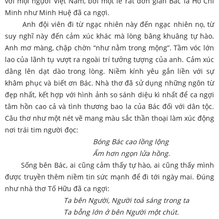
với mọi ngựời Việt Nam, bởi một lẽ rất đơn giản Bác là Hồ Chí
Minh như Minh Huệ đã ca ngợi.
Anh đội viên đi từ ngạc nhiên này đến ngạc nhiên nọ, từ
suy nghĩ này đến cảm xúc khác mà lòng bâng khuâng tự hào.
Anh mơ màng, chập chờn “như nằm trong mộng”. Tầm vóc lớn
lao của lãnh tụ vượt ra ngoài trí tưởng tượng của anh. Cảm xúc
dâng lên dạt dào trong lòng. Niềm kính yêu gắn liền với sự
khâm phục và biết ơn Bác. Nhà thơ đã sử dụng những ngôn từ
đẹp nhất, kết hợp với hình ảnh so sánh diệu kì nhất để ca ngợi
tâm hồn cao cả và tình thương bao la của Bác đối với dân tộc.
Câu thơ như một nét vẽ mang màu sắc thần thoại làm xúc động
nơi trái tim người đọc:
Bóng Bác cao lồng lộng
Ấm hơn ngọn lửa hồng.
Sống bên Bác, ai cũng cảm thấy tự hào, ai cũng thấy mình
được truyền thêm niềm tin sức mạnh để đi tới ngày mai. Đúng
như nhà thơ Tố Hữu đã ca ngợi:
Ta bên Người, Người toả sáng trong ta
Ta bỗng lớn ở bên Người một chút.