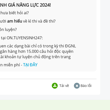
ÁNH GIÁ NĂNG LỰC 2024!
hưa biết hỏi ai?
gười
am hiểu
về kì thi và đề thi?
ôn luyện?
ản tại ON.TUYENSINH247:
en các dạng bài chỉ có trong kỳ thi ĐGNL
 ngân hàng hơn 15.000 câu hỏi độc quyền
 tài khoản tự luyện chủ động trên trang
n miễn phí -
TẠI ĐÂY
Tải về
Báo lỗi