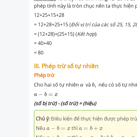
phép tính này là tròn chục nên ta thực hiện 
12+25+15+28
= 12+28+25+15 (
Đổi vị trí của các số 25, 15, 
= (12+28)+(25+15) (
Kết hợp
)
= 40+40
= 80
III. Phép trừ số tự nhiên
Phép trừ
b
,
a
Cho hai số tự nhiên
và
,
nếu có số tự nh
a
b
a
−
b
=
x
−
=
a
b
x
(số bị trừ) - (số trừ) = (hiệu)
Chú ý:
Điều kiện để thực hiện được phép trừ 
a
−
b
=
x
a
=
b
+
x
Nếu
−
=
thì
=
+
a
b
x
a
b
x
a
+
b
=
x
a
=
x
−
b
b
=
x
−
a