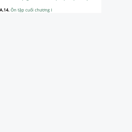
A.14
.
Ôn tập cuối chương I
CHƯƠNG II. TÍNH CHIA HẾT TRONG TẬP HỢP CÁC SỐ TỰ NHIÊN
CHƯƠNG III. SỐ NGUYÊN
CHƯƠNG IV. MỘT SỐ HÌNH PHẲNG TRONG THỰC TIỄN
CHƯƠNG V. TÍNH ĐỐI XỨNG CỦA HÌNH PHẲNG TRONG THỰC TIỄN
CHƯƠNG VI. PHÂN SỐ
CHƯƠNG VII. SỐ THẬP PHÂN
CHƯƠNG VIII. NHỮNG HÌNH HÌNH HỌC CƠ BẢN
CHƯƠNG IX. DỮ LIỆU VÀ XÁC SUẤT THỰC NGHIỆM