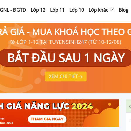
GNL - ĐGTD
Lớp 12
Lớp 11
Lớp 10
Lớp khác
Blog
RẢ GIÁ - MUA KHOÁ HỌC THEO
🎯 LỚP 1-12 TẠI TUYENSINH247 (TỪ 10-12/08)
BẮT ĐẦU SAU 1 NGÀY
XEM CHI TIẾT