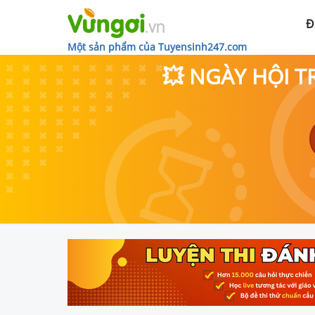
Đ
Một sản phẩm của Tuyensinh247.com
💥 NGÀY HỘI T