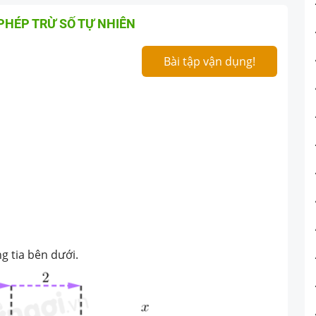
PHÉP TRỪ SỐ TỰ NHIÊN
Bài tập vận dụng!
ng tia bên dưới.