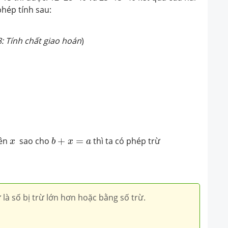
phép tính sau:
28: Tính chất giao hoán
)
b
+
x
=
a
x
iên
sao cho
+
=
thì ta có phép trừ
x
b
x
a
là số bị trừ lớn hơn hoặc bằng số trừ.