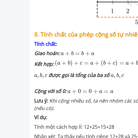
II. Tính chất của phép cộng số tự nhi
Tính chất:
a
+
b
=
b
+
a
Giao hoán:
+
=
+
a
b
b
a
(
a
+
b
)
+
c
=
a
+
(
b
+
c
)
=
a
+
b
+
c
(
+
)
+
=
+
(
+
)
=
+
a
b
c
a
b
c
a
Kết hợp:
a
,
b
,
c
a
,
b
,
c
,
,
được gọi là tổng của ba số
,
,
a
b
c
a
b
c
a
+
0
=
0
+
a
=
a
Cộng với số 0:
+
0
=
0
+
=
a
a
a
Lưu ý:
Khi cộng nhiều số, ta nên nhóm các s
(nếu có).
Ví dụ:
Tính một cách hợp lí: 12+25+15+28
Nhận xét:
Ta thấy nếu tính riêng 12+28 và 25