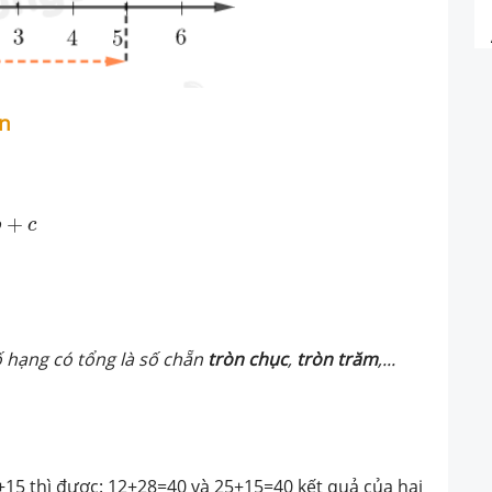
ên
+
b
c
ố hạng có tổng là số chẵn
tròn chục
,
tròn trăm
,...
+15 thì được: 12+28=40 và 25+15=40 kết quả của hai