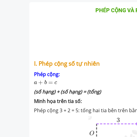
PHÉP CỘNG VÀ 
I. Phép cộng số tự nhiên
Phép cộng:
a
+
b
=
c
+
=
a
b
c
(số hạng) + (số hạng) = (tổng)
Minh họa trên tia số:
Phép cộng 3 + 2 = 5: tổng hai tia bên trên bằ