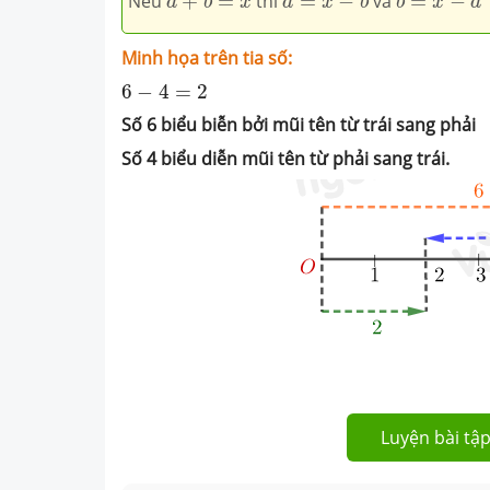
Nếu
+
=
thì
=
−
và
=
−
a
b
x
a
x
b
b
x
a
Minh họa trên tia số:
6
−
4
=
2
6
−
4
=
2
Số 6 biểu biễn bởi mũi tên từ trái sang phải
Số 4 biểu diễn mũi tên từ phải sang trái.
Luyện bài tập