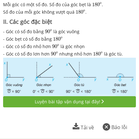
180
o
o
Mỗi góc có một số đo. Số đo của góc bẹt là
180
.
180
o
o
Số đo của mỗi góc không vượt quá
180
.
II. Các góc đặc biệt
90
o
o
- Góc có số đo bằng
90
là góc vuông
180
o
o
- Góc bẹt có số đo bằng
180
90
o
o
- Góc có số đo nhỏ hơn
90
là góc nhọn
90
o
180
o
o
o
- Góc có số đo lơn hơn
90
nhưng nhỏ hơn
180
là góc tù.
Luyện bài tập vận dụng tại đây!
Báo lỗi
Tải về