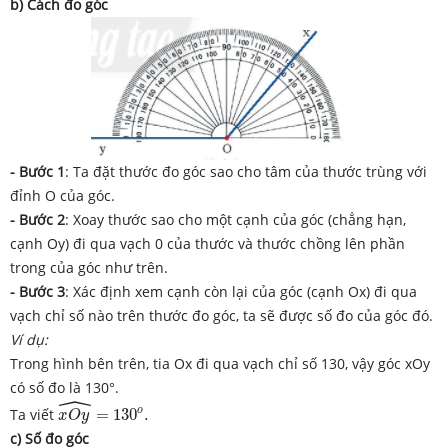
b) Cách đo góc
- Bước 1
: Ta đặt thước đo góc sao cho tâm của thước trùng với
đỉnh O của góc.
- Bước 2
: Xoay thước sao cho một cạnh của góc (chẳng hạn,
cạnh Oy) đi qua vạch 0 của thước và thước chồng lên phần
trong của góc như trên.
- Bước 3
: Xác định xem cạnh còn lại của góc (cạnh Ox) đi qua
vạch chỉ số nào trên thước đo góc, ta sẽ được số đo của góc đó.
Ví dụ:
Trong hình bên trên, tia Ox đi qua vạch chỉ số 130, vậy góc xOy
có số đo là 130°.
ˆ
x
O
y
^
=
130
o
.
o
Ta viết
=
130
.
x
O
y
c) Số đo góc