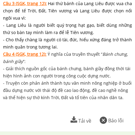
Câu 3 (SGK, trang 12):
Hai thứ bánh của Lang Liêu được vua cha
chọn để tế Trời, Đất, Tiên vương và Lang Liêu được chọn nối
ngôi vua vì:
- Lang Liêu là người biết quý trọng hạt gạo, biết dùng những
thứ so bàn tay mình làm ra để lễ Tiên vương.
- Cho thấy chàng là người có tài, đức, hiếu xứng đáng trở thành
minh quân trong tương lai.
Câu 4 (SGK, trang 12):
Ý nghĩa của truyền thuyết “
Bánh chưng,
bánh giầy
”:
- Giải thích nguồn gốc của bánh chưng, bánh giầy đồng thời tái
hiện hình ảnh con người trong công cuộc dựng nước.
- Truyện còn phản ánh thành tựu văn minh nông nghiệp ở buổi
đầu dựng nước với thái độ đề cao lao động, đề cao nghề nông
và thể hiện sự thờ kính Trời, Đất và tổ tiên của nhân dân ta.
Báo lỗi
Tải về