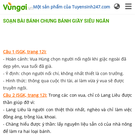
Một sản phẩm của Tuyensinh247.com
SOẠN BÀI BÁNH CHƯNG BÁNH GIẦY SIÊU NGẮN
Câu 1 (SGK, trang 12):
- Hoàn cảnh: Vua Hùng chọn người nối ngôi khi giặc ngoài đã
dẹp yên, vua tuổi đã già.
- Ý định: chọn người nối chí, không nhất thiết là con trưởng.
- Hình thức: thông qua cuộc thi tài, ai làm vừa ý vua sẽ được
truyền ngôi.
Câu 2 (SGK, trang 12):
Trong các con vua, chỉ có Lang Liêu được
thần giúp đỡ vì:
- Lang Liêu là người con thiệt thòi nhất, nghèo và chỉ làm việc
đồng áng, trồng lúa, khoai.
- Chàng hiểu được ý thần: lấy nguyên liệu sẵn có của nhà nông
để làm ra hai loại bánh.