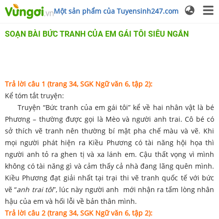
Một sản phẩm của Tuyensinh247.com
SOẠN BÀI BỨC TRANH CỦA EM GÁI TÔI SIÊU NGẮN
Trả lời câu 1 (trang 34, SGK Ngữ văn 6, tập 2):
Kể tóm tắt truyện:
Truyện “Bức tranh của em gái tôi” kể về hai nhân vật là bé
Phương – thường được gọi là Mèo và người anh trai. Cô bé có
sở thích vẽ tranh nên thường bí mật pha chế màu và vẽ. Khi
mọi người phát hiện ra Kiều Phương có tài năng hội họa thì
người anh tỏ ra ghen tị và xa lánh em. Cậu thất vọng vì mình
không có tài năng gì và cảm thấy cả nhà đang lãng quên mình.
Kiều Phương đạt giải nhất tại trại thi vẽ tranh quốc tế với bức
vẽ “
anh trai tôi
”, lúc này người anh mới nhận ra tấm lòng nhân
hậu của em và hối lỗi về bản thân mình.
Trả lời câu 2 (trang 34, SGK Ngữ văn 6, tập 2):