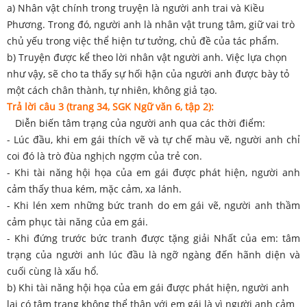
a) Nhân vật chính trong truyện là người anh trai và Kiều
Phương. Trong đó, người anh là nhân vật trung tâm, giữ vai trò
chủ yếu trong việc thể hiện tư tưởng, chủ đề của tác phẩm.
b) Truyện được kể theo lời nhân vật người anh. Việc lựa chọn
như vậy, sẽ cho ta thấy sự hối hận của người anh được bày tỏ
một cách chân thành, tự nhiên, không giả tạo.
Trả lời câu 3 (trang 34, SGK Ngữ văn 6, tập 2):
Diễn biến tâm trạng của người anh qua các thời điểm:
- Lúc đầu, khi em gái thích vẽ và tự chế màu vẽ, người anh chỉ
coi đó là trò đùa nghịch ngợm của trẻ con.
- Khi tài năng hội họa của em gái được phát hiện, người anh
cảm thấy thua kém, mặc cảm, xa lánh.
- Khi lén xem những bức tranh do em gái vẽ, người anh thầm
cảm phục tài năng của em gái.
- Khi đứng trước bức tranh được tặng giải Nhất của em: tâm
trạng của người anh lúc đầu là ngỡ ngàng đến hãnh diện và
cuối cùng là xấu hổ.
b) Khi tài năng hội họa của em gái được phát hiện, người anh
lại có tâm trạng không thể thân với em gái là vì người anh cảm