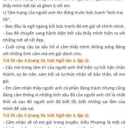
thấy mình bất tài và ghen tị với em.
c) Tâm trạng của người anh khi đứng trước bức tranh “Anh trai
tôi”:
- Ban đầu là ngỡ ngàng bởi bức tranh đó em gái vẽ chính mình.
- Sau đó chuyển sang hãnh diện bởi cậu thấy mình hiện ra với
những nét vẽ rất đẹp.
- Cuối cùng cậu lại xấu hổ vì cảm thấy mình không xứng đáng
với những tình cảm mà em gái dành cho.
Trả lời câu 4 (trang 34, SGK Ngữ văn 6, tập 2):
- Câu nói trong tâm trí của người anh thể hiện sự hối hận chân
thành, sự ăn năn, sám hối và tự thức nhận về bản thân, về em
gái.
- Em cảm nhận thấy người anh có phần đáng trách nhưng cũng
đáng cảm thông vì những tính xấu đó của người anh chỉ là nhất
thời và sau đó người anh đã biết lỗi, biết những sai lầm của
mình để sửa sai.
Trả lời câu 5 (trang 34, SGK Ngữ văn 6, tập 2):
- Cảm nhận về cô em gái trong truyện: Kiều Phương là một cô