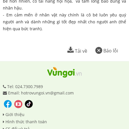
bé hồn nhiên, có tài năng hội họa, và tấm lòng bao dung và
nhân hậu.
- Em cảm mến ở nhân vật này chính là cô bé luôn yêu quý
người anh và dành những gì tốt đẹp nhất cho người anh (thể
hiện qua bức tranh).
Báo lỗi
Tải về
Tel: 024.7300.7989
Email: hotrovungoi.vn@gmail.com
Giới thiệu
Hình thức thanh toán
CS đổi và trả