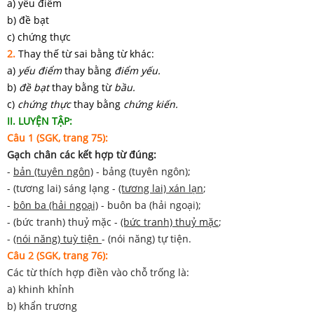
a) yếu điểm
b) đề bạt
c) chứng thực
2.
Thay thế từ sai bằng từ khác:
a)
yếu điểm
thay bằng
điểm yếu.
b)
đề bạt
thay bằng từ
bầu.
c)
chứng thực
thay bằng
chứng kiến.
II. LUYỆN TẬP:
Câu 1 (SGK, trang 75):
Gạch chân các kết hợp từ đúng:
-
bản (tuyên ngôn)
- bảng (tuyên ngôn);
- (tương lai) sáng lạng -
(tương lai) xán lạn
;
-
bôn ba (hải ngoại)
- buôn ba (hải ngoại);
- (bức tranh) thuỷ mặc -
(bức tranh) thuỷ mặc
;
-
(nói năng) tuỳ tiện
- (nói năng) tự tiện.
Câu 2 (SGK, trang 76):
Các từ thích hợp điền vào chỗ trống là:
a) khinh khỉnh
b) khẩn trương