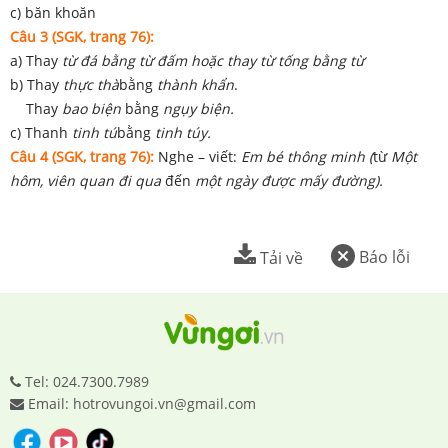
c) băn khoăn
Câu 3 (SGK, trang 76):
a) Thay
từ đá
bằng từ đấm
hoặc thay từ tống
bằng từ
b) Thay
thực thà
bằng
thành khẩn
.
Thay
bao biện
bằng
ngụy biện.
c) Thanh
tinh tú
bằng
tinh túy.
Câu 4 (SGK, trang 76):
Nghe – viết:
Em bé thông minh (
từ
Một
hôm, viên quan đi qua
đến
một ngày được mấy đường).
Báo lỗi
Tải về
Tel: 024.7300.7989
Email: hotrovungoi.vn@gmail.com