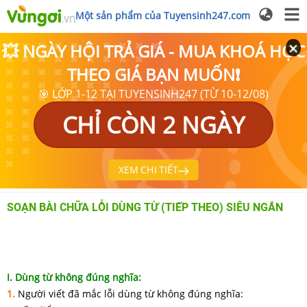
Một sản phẩm của Tuyensinh247.com
💥 NGÀY HỘI TRẢ GIÁ - MUA KHOÁ HỌC
THEO GIÁ BẠN MUỐN❗
🎯 LỚP 1-12 TẠI TUYENSINH247 (TỪ 10-12/08)
CHỈ CÒN 2 NGÀY
XEM CHI TIẾT
SOẠN BÀI CHỮA LỖI DÙNG TỪ (TIẾP THEO) SIÊU NGẮN
I. Dùng từ không đúng nghĩa:
1.
Người viết đã mắc lỗi dùng từ không đúng nghĩa: