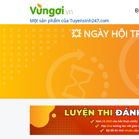
Đ
Một sản phẩm của Tuyensinh247.com
💥 NGÀY HỘI T