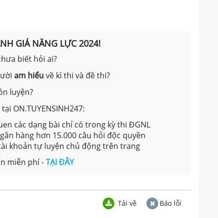
ÁNH GIÁ NĂNG LỰC 2024!
hưa biết hỏi ai?
gười
am hiểu
về kì thi và đề thi?
ôn luyện?
ản tại ON.TUYENSINH247:
en các dạng bài chỉ có trong kỳ thi ĐGNL
 ngân hàng hơn 15.000 câu hỏi độc quyền
 tài khoản tự luyện chủ động trên trang
n miễn phí -
TẠI ĐÂY
Tải về
Báo lỗi