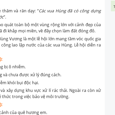
 thăm và răn dạy: “
Các vua Hùng đã có công dựng
ớc
”.
bao quát toàn bộ một vùng rộng lớn với cảnh đẹp của
ã đi khắp mọi miền, về đây chọn làm đất đóng đô.
ổ Hùng Vương là một lễ hội lớn mang tầm vóc quốc gia
 công lao lập nước của các vua Hùng. Lễ hội diễn ra
):
g bị ô nhiễm.
ng và chưa được xử lý đúng cách.
iễm khói bụi độc hại.
và xây dựng khu vực xử lí rác thải. Ngoài ra còn xử
ý thức trong việc bảo vệ môi trường.
):
 cảnh của quê hương em.