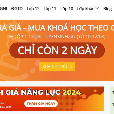
GNL - ĐGTD
Lớp 12
Lớp 11
Lớp 10
Lớp khác
Blog
RẢ GIÁ - MUA KHOÁ HỌC THEO
🎯 LỚP 1-12 TẠI TUYENSINH247 (TỪ 10-12/08)
CHỈ CÒN 2 NGÀY
XEM CHI TIẾT