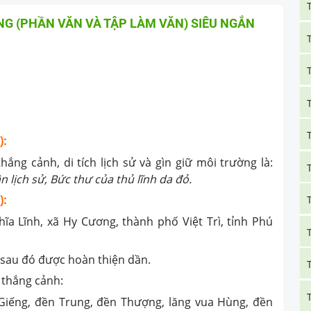
G (PHẦN VĂN VÀ TẬP LÀM VĂN) SIÊU NGẮN
):
g cảnh, di tích lịch sử và gìn giữ môi trường là:
lịch sử, Bức thư của thủ lĩnh da đỏ.
):
hĩa Lĩnh, xã Hy Cương, thành phố Việt Trì, tỉnh Phú
 sau đó được hoàn thiện dần.
 thắng cảnh:
Giếng, đền Trung, đền Thượng, lăng vua Hùng, đền