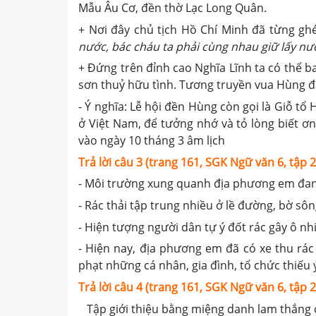
Mẫu Âu Cơ, đền thờ Lạc Long Quân.
+ Nơi đây chủ tịch Hồ Chí Minh đã từng ghé
nước, bác cháu ta phải cùng nhau giữ lấy nư
+ Đứng trên đỉnh cao Nghĩa Lĩnh ta có thể 
sơn thuỷ hữu tình. Tương truyền vua Hùng đ
- Ý nghĩa: Lễ hội đền Hùng còn gọi là Giỗ t
ở Việt Nam, để tưởng nhớ và tỏ lòng biết ơn
vào ngày 10 tháng 3 âm lịch
Trả lời câu 3 (trang 161, SGK Ngữ văn 6, tập 2
- Môi trường xung quanh địa phương em đan
- Rác thải tập trung nhiều ở lề đường, bờ sô
- Hiện tượng người dân tự ý đốt rác gây ô nh
- Hiện nay, địa phương em đã có xe thu rác 
phạt những cá nhân, gia đình, tổ chức thiếu 
Trả lời câu 4 (trang 161, SGK Ngữ văn 6, tập 2
Tập giới thiệu bằng miệng danh lam thắng