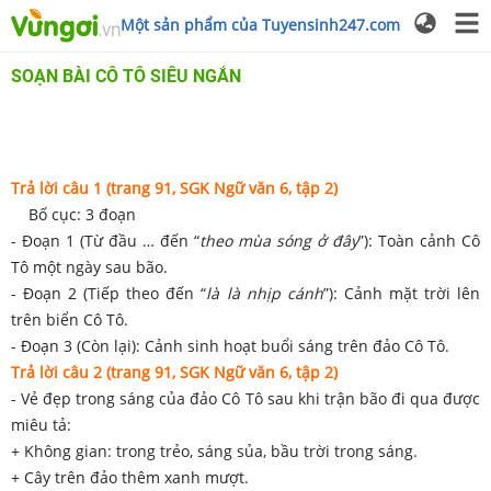
Một sản phẩm của Tuyensinh247.com
SOẠN BÀI CÔ TÔ SIÊU NGẮN
Trả lời câu 1 (trang 91, SGK Ngữ văn 6, tập 2)
Bố cục: 3 đoạn
- Đoạn 1 (Từ đầu … đến “
theo mùa sóng ở đây
”): Toàn cảnh Cô
Tô một ngày sau bão.
- Đoạn 2 (Tiếp theo đến “
là là nhịp cánh
”): Cảnh mặt trời lên
trên biển Cô Tô.
- Đoạn 3 (Còn lại): Cảnh sinh hoạt buổi sáng trên đảo Cô Tô.
Trả lời câu 2 (trang 91, SGK Ngữ văn 6, tập 2)
- Vẻ đẹp trong sáng của đảo Cô Tô sau khi trận bão đi qua được
miêu tả:
+ Không gian: trong trẻo, sáng sủa, bầu trời trong sáng.
+ Cây trên đảo thêm xanh mượt.