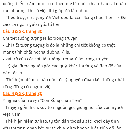
xuống biển, năm mươi con theo mẹ lên núi, chia nhau cai quản
các phương, khi có việc thì giúp đỡ lẫn nhau.
- Theo truyện này, người Việt đều là con Rồng cháu Tiên => Đề
cao, ca ngợi nguồn gốc tổ tiên.
Câu 3 (SGK, trang 8):
Chi tiết tưởng tượng kì ảo trong truyện.
- Chi tiết tưởng tượng kì ảo là những chi tiết không có thật,
mang tính chất hoang đường, kì lạ.
- Vai trò của các chi tiết tưởng tượng kì ảo trong truyện:
+ Lý giải được nguồn gốc cao quý, khác thường và đẹp đẽ của
dân tộc ta.
+ Thể hiện niềm tự hào dân tộc, ý nguyện đoàn kết, thống nhất
cộng đồng của người Việt.
Câu 4 (SGK, trang 8):
Ý nghĩa của truyện “Con Rồng cháu Tiên”
- Truyện giải thích, suy tôn nguồn gốc giống nòi của con người
Việt Nam.
- Thể hiện niềm tự hào, tự tôn dân tộc sâu sắc, khơi dậy tình
yêu thương, đoàn kết, sự sẻ chia, đùm bọc và biết giúp đỡ lẫn