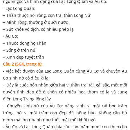
nguồn gốc và hình dạng của Lạc Long Quân và Âu Cơ:
- Lạc Long Quân:
+ Thần thuộc nòi rồng, con trai thần Long Nữ
+ Mình rồng, thường ở dưới nước
+ Sức khỏe vô địch, có nhiều phép lạ
- Âu Cơ:
+ Thuộc dòng họ Thần
+ Sống ở trên núi
+ Xinh đẹp tuyệt trần
Câu 2 (SGK, trang 8):
- Việc kết duyên của Lạc Long Quân cùng Âu Cơ và chuyện Âu
Cơ sinh nở có điều kì lạ:
+ Đây là cuộc hôn nhân giữa hai vị thần trai tài, gái sắc, một mối
duyên tình đẹp đẽ ở chốn có nhiều hoa thơm cỏ lạ và cung
điện Long Trang lộng lẫy
+ Chuyện sinh nở của Âu Cơ: nàng sinh ra một cái bọc trăm
trứng, nở ra một trăm con đẹp đẽ, hồng hào. Không cần bú
mớm mà lớn nhanh như thổi, mặt mũi khôi ngô.
- Âu Cơ và Lạc Long Quân chia các con: năm mươi con theo cha