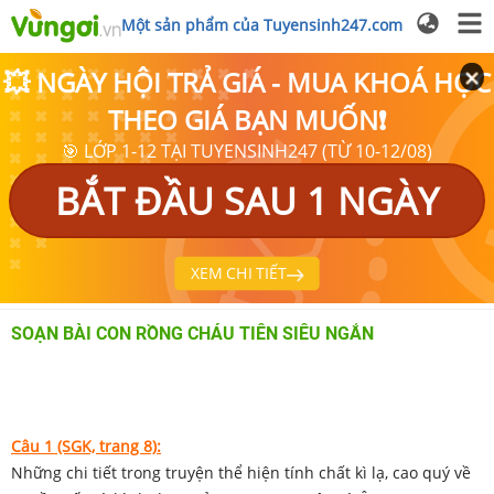
Một sản phẩm của Tuyensinh247.com
💥 NGÀY HỘI TRẢ GIÁ - MUA KHOÁ HỌC
THEO GIÁ BẠN MUỐN❗
🎯 LỚP 1-12 TẠI TUYENSINH247 (TỪ 10-12/08)
BẮT ĐẦU SAU 1 NGÀY
XEM CHI TIẾT
SOẠN BÀI CON RỒNG CHÁU TIÊN SIÊU NGẮN
Câu 1 (SGK, trang 8):
Những chi tiết trong truyện thể hiện tính chất kì lạ, cao quý về