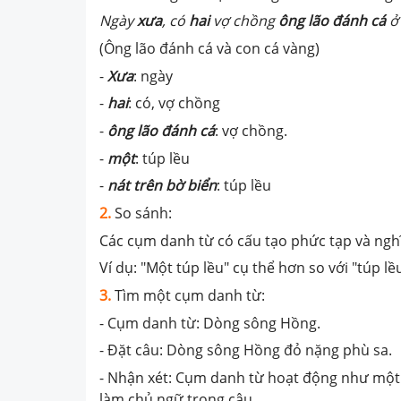
Ngày
xưa
, có
hai
vợ chồng
ông lão đánh cá
ở 
(Ông lão đánh cá và con cá vàng)
-
Xưa
: ngày
-
hai
: có, vợ chồng
-
ông lão đánh cá
: vợ chồng.
-
một
: túp lều
-
nát trên bờ biển
: túp lều
2.
So sánh:
Các cụm danh từ có cấu tạo phức tạp và nghĩ
Ví dụ: "Một túp lều" cụ thể hơn so với "túp lề
3.
Tìm một cụm danh từ:
- Cụm danh từ: Dòng sông Hồng.
- Đặt câu: Dòng sông Hồng đỏ nặng phù sa.
- Nhận xét: Cụm danh từ hoạt động như một
làm chủ ngữ trong câu.