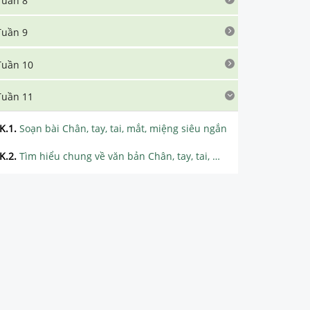
Tuần 8
Tuần 9
Tuần 10
Tuần 11
K.1
.
Soạn bài Chân, tay, tai, mắt, miệng siêu ngắn
K.2
.
Tìm hiểu chung về văn bản Chân, tay, tai, mắt, miệng
K.3
.
Phân tích truyện ngụ ngôn Chân, tay, tai, mắt, miệng
K.4
.
Soạn bài Cụm danh từ siêu ngắn
K.5
.
Lý thuyết về Cụm danh từ
K.6
.
Soạn bài Luyện tập xây dựng bài tự sự - Kể chuyện đời thường siêu ngắn
K.7
.
Phân tích chi tiết văn bản Chân, Tay, Tai, Mắt, Miệng