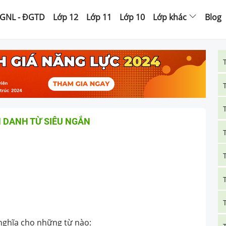
GNL - ĐGTD
Lớp 12
Lớp 11
Lớp 10
Lớp khác
Blog
 DANH TỪ SIÊU NGẮN
nghĩa cho những từ nào: