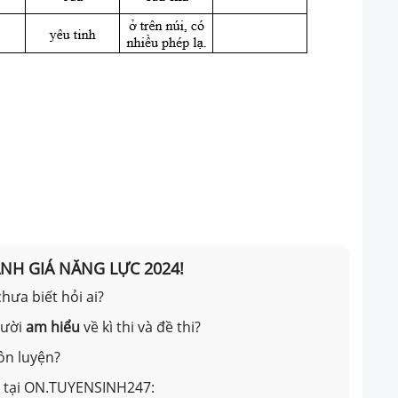
ÁNH GIÁ NĂNG LỰC 2024!
hưa biết hỏi ai?
gười
am hiểu
về kì thi và đề thi?
ôn luyện?
ản tại ON.TUYENSINH247: