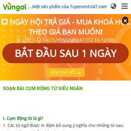
Một sản phẩm của Tuyensinh247.com
💥 NGÀY HỘI TRẢ GIÁ - MUA KHOÁ HỌC
THEO GIÁ BẠN MUỐN❗
🎯 LỚP 1-12 TẠI TUYENSINH247 (TỪ 10-12/08)
BẮT ĐẦU SAU 1 NGÀY
XEM CHI TIẾT
SOẠN BÀI CỤM ĐỘNG TỪ SIÊU NGẮN
I. Cụm động từ là gì?
1.
Các từ ngữ được in đậm bổ sung ý nghĩa cho những từ sau: