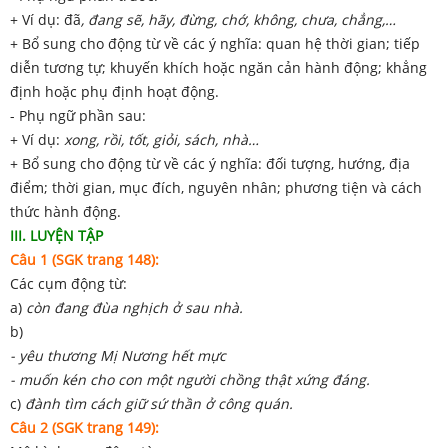
+ Ví dụ: đã
, đang sẽ, hãy, đừng, chớ, không, chưa, chẳng,…
+ Bổ sung cho động từ về các ý nghĩa: quan hệ thời gian; tiếp
diễn tương tự; khuyến khích hoặc ngăn cản hành động; khẳng
định hoặc phụ định hoạt động.
- Phụ ngữ phần sau:
+ Ví dụ:
xong, rồi, tốt, giỏi, sách, nhà…
+ Bổ sung cho động từ về các ý nghĩa: đối tượng, hướng, địa
điểm; thời gian, mục đích, nguyên nhân; phương tiện và cách
thức hành động.
III. LUYỆN TẬP
Câu 1 (SGK trang 148):
Các cụm động từ:
a)
còn đang đùa nghịch ở sau nhà.
b)
- yêu thương Mị Nương hết mực
- muốn kén cho con một người chồng thật xứng đáng.
c)
đành tìm cách giữ sứ thần ở công quán.
Câu 2 (SGK trang 149):