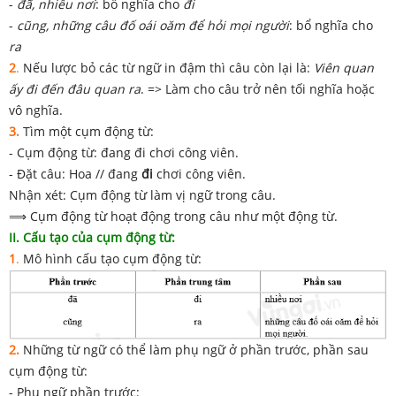
-
đã, nhiều nơi
: bổ nghĩa cho
đi
-
cũng, những câu đố oái oăm để hỏi mọi người
: bổ nghĩa cho
ra
2
.
Nếu lược bỏ các từ ngữ in đậm thì câu còn lại là:
Viên quan
ấy đi đến đâu quan ra
. => Làm cho câu trở nên tối nghĩa hoặc
vô nghĩa.
3.
Tìm một cụm động từ:
- Cụm động từ: đang đi chơi công viên.
- Đặt câu: Hoa // đang
đi
chơi công viên.
Nhận xét: Cụm động từ làm vị ngữ trong câu.
⟹ Cụm động từ hoạt động trong câu như một động từ.
II. Cấu tạo của cụm động từ:
1
.
Mô hình cấu tạo cụm động từ:
2.
Những từ ngữ có thể làm phụ ngữ ở phần trước, phần sau
cụm động từ:
- Phụ ngữ phần trước: