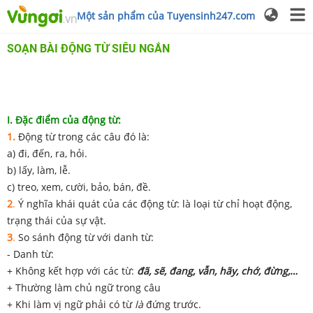
Một sản phẩm của Tuyensinh247.com
SOẠN BÀI ĐỘNG TỪ SIÊU NGẮN
I. Đặc điểm của động từ:
1.
Động từ trong các câu đó là:
a) đi, đến, ra, hỏi.
b) lấy, làm, lễ.
c) treo, xem, cười, bảo, bán, đề.
2
.
Ý nghĩa khái quát của các động từ: là loại từ chỉ hoạt động,
trạng thái của sự vật.
3
.
So sánh động từ với danh từ:
- Danh từ:
+ Không kết hợp với các từ:
đã, sẽ, đang, vẫn, hãy, chớ, đừng,…
+ Thường làm chủ ngữ trong câu
+ Khi làm vị ngữ phải có từ
là
đứng trước.