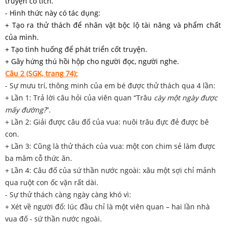
truyện cổ tích.
- Hình thức này có tác dụng:
+ Tạo ra thử thách để nhân vật bộc lộ tài năng và phẩm chất
của mình.
+ Tạo tình huống để phát triển cốt truyện.
+ Gây hứng thú hồi hộp cho người đọc, người nghe.
Câu 2 (SGK, trang 74):
- Sự mưu trí, thông minh của em bé được thử thách qua 4 lần:
+ Lần 1: Trả lời câu hỏi của viên quan “Trâu
cày một ngày được
mấy đường?
”.
+ Lần 2: Giải được câu đố của vua: nuôi trâu đực đẻ được bê
con.
+ Lần 3: Cũng là thử thách của vua: một con chim sẻ làm được
ba mâm cỗ thức ăn.
+ Lần 4: Câu đố của sứ thần nước ngoài: xâu một sợi chỉ mảnh
qua ruột con ốc vặn rất dài.
- Sự thử thách càng ngày càng khó vì:
+ Xét về người đố: lúc đầu chỉ là một viên quan – hai lần nhà
vua đố - sứ thần nước ngoài.