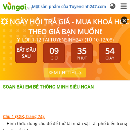
Một sản phẩm của Tuyensinh247.com
💥 NGÀY HỘI TRẢ GIÁ - MUA KHOÁ HỌC
THEO GIÁ BẠN MUỐN❗
🎯 LỚP 1-12 TẠI TUYENSINH247 (TỪ 10-12/08)
09
35
53
BẮT ĐẦU
SAU
GIỜ
PHÚT
GIÂY
XEM CHI TIẾT
SOẠN BÀI EM BÉ THÔNG MINH SIÊU NGẮN
Câu 1 (SGK, trang 74):
- Hình thức dùng câu đố để thử tài nhân vật rất phổ biến trong