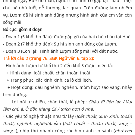
những ngày Huế đổ máu, người chú tình cờ gặp lại cháu – một
chú bé nhỏ tuổi, dễ thương, lạc quan. Trên đường làm nhiệm
vụ, Lượm đã hi sinh anh dũng nhưng hình ảnh của em vẫn còn
sống mãi.
Bố cục: gồm 3 đoạn
- Đoạn 1 (5 khổ thơ đầu): Cuộc gặp gỡ của hai chú cháu tại Huế.
- Đoạn 2 (7 khổ thơ tiếp): Sự hi sinh anh dũng của Lượm.
- Đoạn 3 (Còn lại): Hình ảnh Lượm sống mãi với đất nước.
Trả lời câu 2 (trang 76, SGK Ngữ văn 6, tập 2):
- Hình ảnh Lượm từ khổ thơ 2 đến khổ 5 được miêu tả:
+ Hình dáng: loắt choắt, chân thoăn thoắt.
+ Trang phục: xắc xinh xinh, ca lô đội lệch.
+ Hoạt động: đầu nghênh nghênh, mồm huýt sáo vang, nhảy
trên đường.
+ Lời nói tự nhiên, chân thật, lễ phép:
Cháu đi liên lạc / Vui
lắm chú à, Ở đồn Mang Cá / thích hơn ở nhà.
- Các yếu tố nghệ thuật như từ láy (
loắt choắt, xinh xinh, thoăn
thoắt, nghênh nghênh
), vần (
loắt choắt – thoăn thoắt, vang –
vàng…
), nhịp thơ nhanh cùng các hình ảnh so sánh (
như con