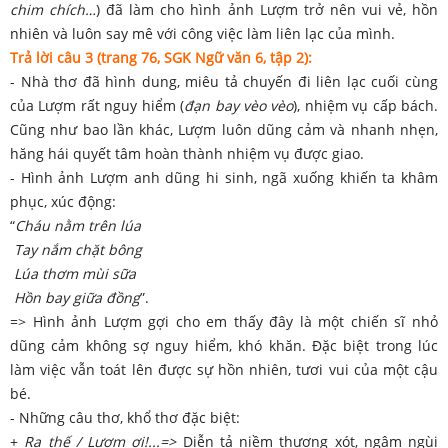
chim chích…
) đã làm cho hình ảnh Lượm trở nên vui vẻ, hồn
nhiên và luôn say mê với công việc làm liên lạc của mình.
Trả lời câu 3 (trang 76, SGK Ngữ văn 6, tập 2):
- Nhà thơ đã hình dung, miêu tả chuyến đi liên lạc cuối cùng
của Lượm rất nguy hiểm (
đạn bay vèo vèo
), nhiệm vụ cấp bách.
Cũng như bao lần khác, Lượm luôn dũng cảm và nhanh nhẹn,
hăng hái quyết tâm hoàn thành nhiệm vụ được giao.
- Hình ảnh Lượm anh dũng hi sinh, ngã xuống khiến ta khâm
phục, xúc động:
“
Cháu nằm trên lúa
Tay nắm chặt bông
Lúa thơm mùi sữa
Hồn bay giữa đồng
”.
=> Hình ảnh Lượm gợi cho em thấy đây là một chiến sĩ nhỏ
dũng cảm không sợ nguy hiểm, khó khăn. Đặc biệt trong lúc
làm việc vẫn toát lên được sự hồn nhiên, tươi vui của một cậu
bé.
- Những câu thơ, khổ thơ đặc biệt:
+
Ra thế / Lượm ơi!...=>
Diễn tả niềm thương xót, ngậm ngùi