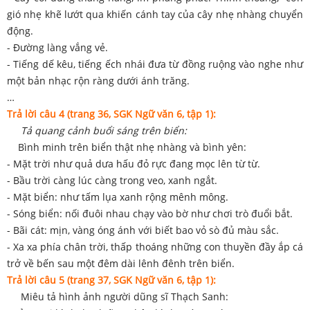
gió nhẹ khẽ lướt qua khiến cánh tay của cây nhẹ nhàng chuyển
động.
- Đường làng vắng vẻ.
- Tiếng dế kêu, tiếng ếch nhái đưa từ đồng ruộng vào nghe như
một bản nhạc rộn ràng dưới ánh trăng.
…
Trả lời câu 4 (trang 36, SGK Ngữ văn 6, tập 1):
Tả quang cảnh buổi sáng trên biển:
Bình minh trên biển thật nhẹ nhàng và bình yên:
- Mặt trời như quả dưa hấu đỏ rực đang mọc lên từ từ.
- Bầu trời càng lúc càng trong veo, xanh ngắt.
- Mặt biển: như tấm lụa xanh rộng mênh mông.
- Sóng biển: nối đuôi nhau chạy vào bờ như chơi trò đuổi bắt.
- Bãi cát: mịn, vàng óng ánh với biết bao vỏ sò đủ màu sắc.
- Xa xa phía chân trời, thấp thoáng những con thuyền đầy ắp cá
trở về bến sau một đêm dài lênh đênh trên biển.
Trả lời câu 5 (trang 37, SGK Ngữ văn 6, tập 1):
Miêu tả hình ảnh người dũng sĩ Thạch Sanh: