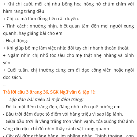
+ Khi chị cười, môi chị như bông hoa hồng nở chúm chím với
hàm răng trắng đều.
+ Chị có má lúm đồng tiền rất duyên.
- Tính cách: nhường nhịn, biết quan tâm đến mọi người xung
quanh, hay giảng bài cho em.
- Hoạt động:
+ Khi giúp bố mẹ làm việc nhà: đôi tay chị nhanh thoăn thoắt.
+ Ngắm nhìn chị nhổ tóc sâu cho mẹ thật nhẹ nhàng và bình
yên.
+ Cuối tuần, chị thường cùng em đi dạo công viên hoặc ngồi
đọc sách.
…
Trả lời câu 3 (trang 36, SGK Ngữ văn 6, tập 1):
Lập dàn bài miêu tả một đêm trăng:
- Đó là một đêm trăng đẹp, đáng nhớ trên quê hương em.
- Bầu trời đêm được tô điểm với hàng triệu vì sao lấp lánh.
- Giữa bầu trời là vầng trăng tròn vành vạnh, tỏa xuống thứ ánh
sáng dìu dịu, chỉ đủ nhìn thấy cảnh vật xung quanh.
- Cây cối đứng thẳng hàng, im phăng phắc. Thỉnh thoảng, cơn