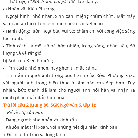
Từ truyện “
Bức tranh em gái tôi
”, lập dàn ý:
a) Nhân vật Kiều Phương:
- Ngoại hình: nhỏ nhắn, xinh xắn, miệng chúm chím. Mặt mày
và quần áo luôn lấm lem nhọ nồi và các vệt màu.
- Hành động: luôn hoạt bát, vui vẻ; chăm chỉ với công việc sáng
tác tranh.
- Tính cách: là một cô bé hồn nhiên, trong sáng, nhân hậu, độ
lượng và vẽ rất giỏi.
b) Anh của Kiều Phương:
- Tính cách: nhỏ nhen, hay ghen tị, mặc cảm,…
- Hình ảnh người anh trong bức tranh của Kiều Phương khác
với người anh trong hiện thực ở tâm hồn cao đẹp hơn. Tuy
nhiên, bức tranh đã làm cho người anh hối hận và nhận ra
mình phải phấn đấu hơn nữa.
Trả lời câu 2 (trang 36, SGK Ngữ văn 6, tập 1):
Kể về chị của em:
- Dáng người: nhỏ nhắn và xinh xắn.
- Khuôn mặt trái xoan, với những nét dịu hiền, xinh xắn:
+ Đôi mắt to, tròn và long lanh.