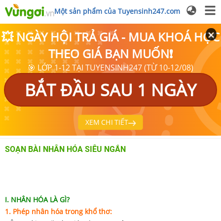
Một sản phẩm của Tuyensinh247.com
💥 NGÀY HỘI TRẢ GIÁ - MUA KHOÁ HỌC
THEO GIÁ BẠN MUỐN❗
🎯 LỚP 1-12 TẠI TUYENSINH247 (TỪ 10-12/08)
BẮT ĐẦU SAU 1 NGÀY
XEM CHI TIẾT
SOẠN BÀI NHÂN HÓA SIÊU NGẮN
I. NHÂN HÓA LÀ GÌ?
1. Phép nhân hóa trong khổ thơ: