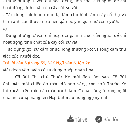
- Dùng những từ vốn chỉ hoạt động, tính chất của người để chỉ
hoạt động, tính chất của cây cối, sự vật.
- Tác dụng: hình ảnh mới lạ, làm cho hình ảnh cây cổ thụ và
hình ảnh con thuyền trở nên gắn bó gần gũi như con người.
d)
- Dùng những từ vốn chỉ hoạt động, tính chất của người để chỉ
hoạt động, tính chất của cây cối, sự vật.
- Tác dụng: gợi sự cảm phục, lòng thương xót và lòng căm thù
giặc của người đọc.
Trả lời câu 5 (trang 59, SGK Ngữ văn 6, tập 2):
Viết đoạn văn ngắn có sử dụng phép nhân hóa:
Cô
Bút Chì,
chú
Thước Kẻ mới đẹp làm sao! Cô Bút
Chì
mặc
một chiếc áo màu đỏ ánh vàng còn chú Thước Kẻ
thì
khoá
c trên mình áo màu xanh lam. Cả hai cùng ở trong ngôi
nhà ấm cúng mang tên Hộp bút màu hồng ngộ nghĩnh.
Báo lỗi
Tải về