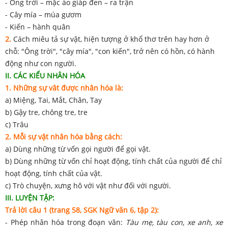
- Ông trời – mặc áo giáp đen – ra trận
- Cây mía – múa gươm
- Kiến – hành quân
2.
Cách miêu tả sự vật, hiện tượng ở khổ thơ trên hay hơn ở
chỗ: "Ông trời", "cây mía", "con kiến", trở nên có hồn, có hành
động như con người.
II. CÁC KIỂU NHÂN HÓA
1. Những sự vât được nhân hóa là:
a) Miệng, Tai, Mắt, Chân, Tay
b) Gậy tre, chông tre, tre
c) Trâu
2. Mỗi sự vật nhân hóa bằng cách:
a) Dùng những từ vốn gọi người để gọi vật.
b) Dùng những từ vốn chỉ hoạt động, tính chất của người để chỉ
hoạt động, tính chất của vật.
c) Trò chuyện, xưng hô với vật như đối với người.
III. LUYỆN TẬP:
Trả lời câu 1 (trang 58, SGK Ngữ văn 6, tập 2):
- Phép nhân hóa trong đoạn văn:
Tàu mẹ, tàu con, xe anh, xe