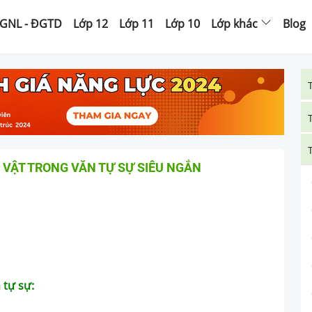
GNL - ĐGTD
Lớp 12
Lớp 11
Lớp 10
Lớp khác
Blog
 VẬT TRONG VĂN TỰ SỰ SIÊU NGẮN
 tự sự: