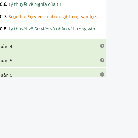
C.6
.
Lý thuyết về Nghĩa của từ
C.7
.
Soạn bài Sự việc và nhân vật trong văn tự sự siêu ngắn
C.8
.
Lý thuyết về Sự việc và nhân vật trong văn tự sự
Tuần 4
Tuần 5
Tuần 6
Tuần 7
Tuần 8
Tuần 9
Tuần 10