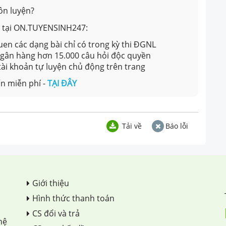
ôn luyện?
ản tại ON.TUYENSINH247:
en các dạng bài chỉ có trong kỳ thi ĐGNL
 ngân hàng hơn 15.000 câu hỏi độc quyền
 tài khoản tự luyện chủ động trên trang
n miễn phí -
TẠI ĐÂY
Tải về
Báo lỗi
Giới thiệu
Hình thức thanh toán
CS đổi và trả
hệ