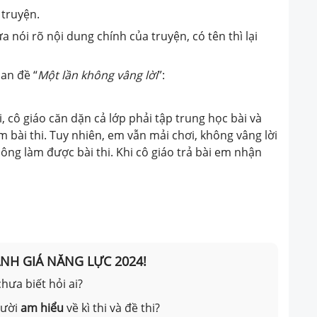
 truyện.
a nói rõ nội dung chính của truyện, có tên thì lại
an đề “
Một lần không vâng lời
”:
ới, cô giáo căn dặn cả lớp phải tập trung học bài và
m bài thi. Tuy nhiên, em vẫn mải chơi, không vâng lời
ông làm được bài thi. Khi cô giáo trả bài em nhận
ÁNH GIÁ NĂNG LỰC 2024!
hưa biết hỏi ai?
gười
am hiểu
về kì thi và đề thi?