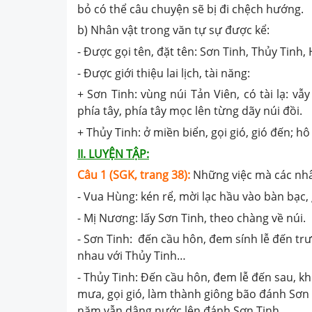
bỏ có thể câu chuyện sẽ bị đi chệch hướng.
b) Nhân vật trong văn tự sự được kể:
- Được gọi tên, đặt tên: Sơn Tinh, Thủy Tin
- Được giới thiệu lai lịch, tài năng:
+ Sơn Tinh: vùng núi Tản Viên, có tài lạ: vẫ
phía tây, phía tây mọc lên từng dãy núi đồi.
+ Thủy Tinh: ở miền biển, gọi gió, gió đến; h
II. LUYỆN TẬP:
Câu 1 (SGK, trang 38):
Những việc mà các nhâ
- Vua Hùng: kén rể, mời lạc hầu vào bàn bạc
- Mị Nương: lấy Sơn Tinh, theo chàng về núi.
- Sơn Tinh: đến cầu hôn, đem sính lễ đến tr
nhau với Thủy Tinh…
- Thủy Tinh: Đến cầu hôn, đem lễ đến sau, k
mưa, gọi gió, làm thành giông bão đánh Sơn 
năm vẫn dâng nước lên đánh Sơn Tinh.