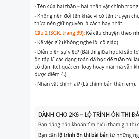
- Tên của hai thần – hai nhân vật chính trong
- Không nên đổi tên khác vì có tên truyện chư
thừa nên giữ nguyên là cách hay nhất.
Câu 2 (SGK, trang 39):
Kể câu chuyện theo nh
- Kể việc gì? (Không nghe lời cô giáo)
- Diễn biến sự việc? (Bài thi giữa học kì sắp t
ôn tập kĩ các dạng toán đã học để tuần tới là
cô dặn. Kết quả: em loay hoay mãi mã vẫn kh
được điểm 4.).
- Nhân vật chính ai? (Là chính bản thân em).
DÀNH CHO 2K6 – LỘ TRÌNH ÔN THI Đ
Bạn đăng băn khoăn tìm hiểu tham gia thi c
Bạn cần
lộ trình ôn thi bài bản
từ những n