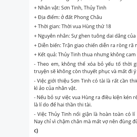
+ Nhân vật: Sơn Tinh, Thủy Tinh
+ Địa điểm: ở đất Phong Châu
+ Thời gian: Thời vua Hùng thứ 18
+ Nguyên nhân: Sự ghen tuông dai dẳng của 
+ Diễn biến: Trận giao chiến diễn ra ròng rã 
+ Kết quả: Thủy Tinh thua nhưng không cam
- Theo em, không thể xóa bỏ yếu tố thời gi
truyện sẽ không còn thuyết phục và mất đi ý
- Việc giới thiệu Sơn Tinh có tài là rất cần 
kì ảo của nhân vật.
- Nếu bỏ sự việc vua Hùng ra điều kiện kén r
là lí do để hai thần thi tài.
- Việc Thủy Tinh nổi giận là hoàn toàn có l
Nay chỉ vì chậm chân mà mất vợ nên đùng đù
c)