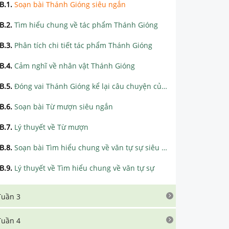
B.1
.
Soạn bài Thánh Gióng siêu ngắn
B.2
.
Tìm hiểu chung về tác phẩm Thánh Gióng
B.3
.
Phân tích chi tiết tác phẩm Thánh Gióng
B.4
.
Cảm nghĩ về nhân vật Thánh Gióng
B.5
.
Đóng vai Thánh Gióng kể lại câu chuyện của mình sau khi đánh đuổi giặc Ân
B.6
.
Soạn bài Từ mượn siêu ngắn
B.7
.
Lý thuyết về Từ mượn
B.8
.
Soạn bài Tìm hiểu chung về văn tự sự siêu ngắn
B.9
.
Lý thuyết về Tìm hiểu chung về văn tự sự
Tuần 3
Tuần 4