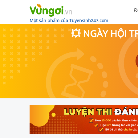
Đ
Một sản phẩm của Tuyensinh247.com
💥 NGÀY HỘI T