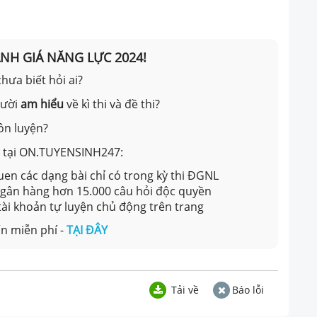
ÁNH GIÁ NĂNG LỰC 2024!
hưa biết hỏi ai?
gười
am hiểu
về kì thi và đề thi?
ôn luyện?
ản tại ON.TUYENSINH247:
en các dạng bài chỉ có trong kỳ thi ĐGNL
 ngân hàng hơn 15.000 câu hỏi độc quyền
 tài khoản tự luyện chủ động trên trang
n miễn phí -
TẠI ĐÂY
Tải về
Báo lỗi