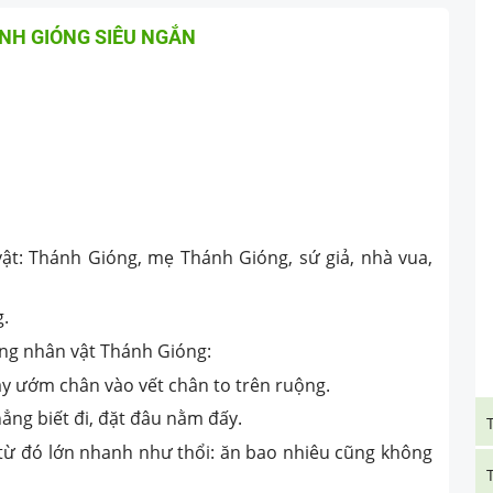
NH GIÓNG SIÊU NGẮN
ật: Thánh Gióng, mẹ Thánh Gióng, sứ giả, nhà vua,
g.
dựng nhân vật Thánh Gióng:
ày ướm chân vào vết chân to trên ruộng.
ẳng biết đi, đặt đâu nằm đấy.
, từ đó lớn nhanh như thổi: ăn bao nhiêu cũng không