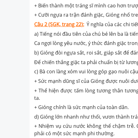
+ Biến thành một tráng sĩ mình cao hơn trượ
+ Cưỡi ngựa ra trận đánh giặc, Gióng nhổ tre 
Câu 2 (SGK, trang 22):
Ý nghĩa của các chi tiết
a) Tiếng nói đầu tiên của chú bé lên ba là tiế
Ca ngợi lòng yêu nước, ý thức đánh giặc tro
b) Gióng đòi ngựa sắt, roi sắt, giáp sắt để đá
Để chiến thắng giặc ta phải chuẩn bị từ lươn
c) Bà con làng xóm vui lòng góp gạo nuôi cậu
+ Sức mạnh dũng sĩ của Gióng được nuôi dưỡn
+ Thể hiện được tấm lòng tương thân tương
ta.
+ Gióng chính là sức mạnh của toàn dân.
d) Gióng lớn nhanh như thổi, vươn thành trán
+ Nhiệm vụ cứu nước không thể chậm trễ. C
phải có một sức mạnh phi thường.