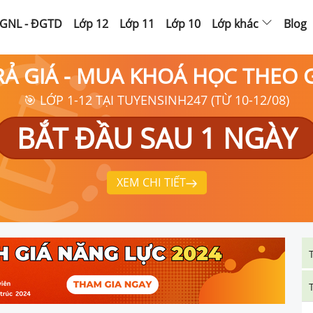
GNL - ĐGTD
Lớp 12
Lớp 11
Lớp 10
Lớp khác
Blog
RẢ GIÁ - MUA KHOÁ HỌC THEO
🎯 LỚP 1-12 TẠI TUYENSINH247 (TỪ 10-12/08)
BẮT ĐẦU SAU 1 NGÀY
XEM CHI TIẾT