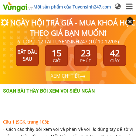
Một sản phẩm của Tuyensinh247.com
💥 NGÀY HỘI TRẢ GIÁ - MUA KHOÁ HỌC
THEO GIÁ BẠN MUỐN❗
🎯 LỚP 1-12 TẠI TUYENSINH247 (TỪ 10-12/08)
15
23
42
BẮT ĐẦU
SAU
GIỜ
PHÚT
GIÂY
XEM CHI TIẾT
SOẠN BÀI THẦY BÓI XEM VOI SIÊU NGẮN
Câu 1 (SGK, trang 103):
- Cách các thầy bói xem voi và phán về voi là: dùng tay để sờ vì