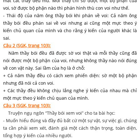
mắt các thầy đều mù. Mỗi thầy chỉ sờ được một bộ phận của
voi, sờ được bộ phận nào thì phán hình thù con voi như thế.
- Thái độ của năm ông thầy bói khi phán về voi: Cả năm ông
thầy bói đều phán sai về voi nhưng ai cũng một mực theo ý
kiến chủ quan của mình và cho rằng ý kiến của người khác là
sai.
Câu 2 (SGK, trang 103):
Năm thầy bói đều đã được sờ voi thật và mỗi thầy cũng đã
nói được một bộ phận của voi, nhưng không thầy nào nói đúng
về con vật này. Sai lầm của họ là ở chỗ:
+ Cả năm thầy đều có cách xem phiến diện: sờ một bộ phận
nhưng đã nói cả con voi.
+ Các thầy đều không chịu lắng nghe ý kiến của nhau mà chỉ
một mực theo ý kiến chủ quan của mình.
Câu 3 (SGK, trang 103):
Truyện ngụ ngôn “Thầy bói xem voi” cho ta bài học:
- Muốn hiểu đúng và đầy đủ bất cứ một sự vật, sự việc gì, chúng
ta cần phải xem xét, đánh giá một cách thận trọng, toàn diện,
tổng hợp ý kiến của nhiều người.