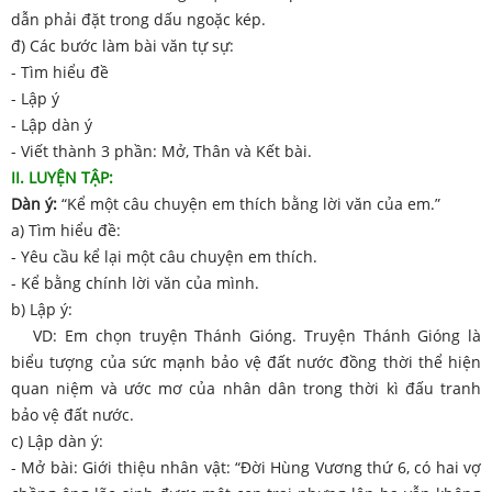
dẫn phải đặt trong dấu ngoặc kép.
đ) Các bước làm bài văn tự sự:
- Tìm hiểu đề
- Lập ý
- Lập dàn ý
- Viết thành 3 phần: Mở, Thân và Kết bài.
II. LUYỆN TẬP:
Dàn ý:
“Kể một câu chuyện em thích bằng lời văn của em.”
a) Tìm hiểu đề:
- Yêu cầu kể lại một câu chuyện em thích.
- Kể bằng chính lời văn của mình.
b) Lập ý:
VD: Em chọn truyện Thánh Gióng. Truyện Thánh Gióng là
biểu tượng của sức mạnh bảo vệ đất nước đồng thời thể hiện
quan niệm và ước mơ của nhân dân trong thời kì đấu tranh
bảo vệ đất nước.
c) Lập dàn ý:
- Mở bài: Giới thiệu nhân vật: “Đời Hùng Vương thứ 6, có hai vợ