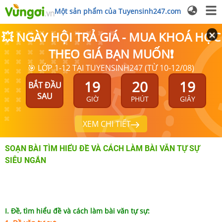
Một sản phẩm của Tuyensinh247.com
💥 NGÀY HỘI TRẢ GIÁ - MUA KHOÁ HỌC
THEO GIÁ BẠN MUỐN❗
🎯 LỚP 1-12 TẠI TUYENSINH247 (TỪ 10-12/08)
19
20
19
BẮT ĐẦU
SAU
GIỜ
PHÚT
GIÂY
XEM CHI TIẾT
SOẠN BÀI TÌM HIỂU ĐỀ VÀ CÁCH LÀM BÀI VĂN TỰ SỰ
SIÊU NGẮN
I. Đề, tìm hiểu đề và cách làm bài văn tự sự: