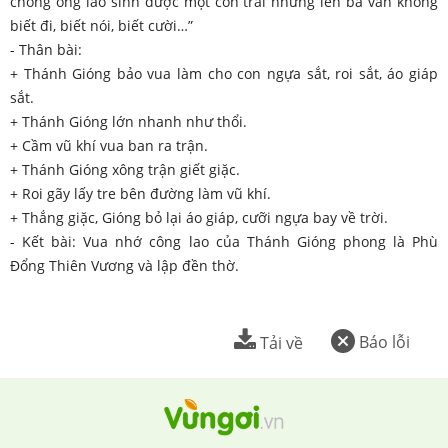
chồng ông lão sinh được một con trai nhưng lên ba vẫn không
biết đi, biết nói, biết cười…”
- Thân bài:
+ Thánh Gióng bảo vua làm cho con ngựa sắt, roi sắt, áo giáp
sắt.
+ Thánh Gióng lớn nhanh như thổi.
+ Cầm vũ khí vua ban ra trận.
+ Thánh Gióng xông trận giết giặc.
+ Roi gãy lấy tre bên đường làm vũ khí.
+ Thắng giặc, Gióng bỏ lại áo giáp, cưỡi ngựa bay về trời.
- Kết bài: Vua nhớ công lao của Thánh Gióng phong là Phù
Đổng Thiên Vương và lập đền thờ.
Báo lỗi
Tải về