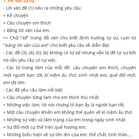
1. Đề văn tự sự:
- Lời văn đề (1) nêu ra những yêu cầu:
+ Kể chuyện
+ Câu chuyện em thích
+ Bằng lời văn của em.
=> Chữ "
kể
" trong đề văn cho biết định hướng tự sự, cụm từ
"
bằng lời văn của em
" cho biết yêu cầu về diễn đạt.
- Các đề (3), (4), (5), (6) không có từ
kể
nhưng vẫn là đề tự sự bởi
nó vẫn yêu cầu có sự việc.
- Các từ trọng tâm của mỗi đề:
câu chuyện em thích, chuyện
một người bạn tốt, kỉ niệm ấu thơ, sinh nhật em, quê đổi mới,
em đã lớn.
- Các đề yêu cầu làm nổi bật:
+ Câu chuyện từng làm cho em thích thú nhất.
+ Những việc làm, lời nói chứng tỏ bạn ấy là người bạn tốt.
+ Một câu chuyện khiến em không thể quên về kỉ niệm ấu thơ.
+ Những sự việc và tâm trạng của em trong ngày sinh nhật.
+ Sự đổi mới cụ thể trên quê hương em.
+ Những biểu hiện về sự lớn lên của em: thể chất, tinh thần…