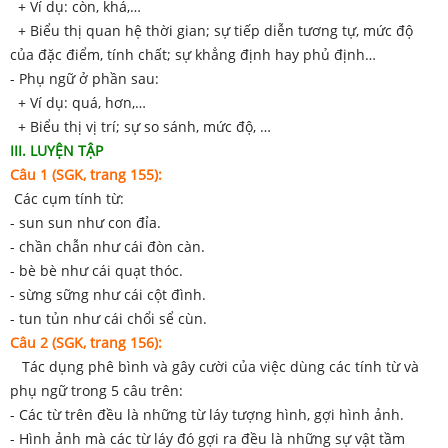
+ Ví dụ: còn, khá,…
+ Biểu thị quan hệ thời gian; sự tiếp diễn tương tự, mức độ
của đặc điểm, tính chất; sự khẳng định hay phủ định…
- Phụ ngữ ở phần sau:
+ Ví dụ: quá, hơn,…
+ Biểu thị vị trí; sự so sánh, mức độ, …
III. LUYỆN TẬP
Câu 1 (SGK, trang 155):
Các cụm tính từ:
- sun sun như con đỉa.
- chần chẫn như cái đòn càn.
- bè bè như cái quạt thóc.
- sừng sững như cái cột đình.
- tun tủn như cái chổi sể cùn.
Câu 2 (SGK, trang 156):
Tác dụng phê bình và gây cười của việc dùng các tính từ và
phụ ngữ trong 5 câu trên:
- Các từ trên đều là những từ láy tượng hình, gợi hình ảnh.
- Hình ảnh mà các từ láy đó gợi ra đều là những sự vật tầm