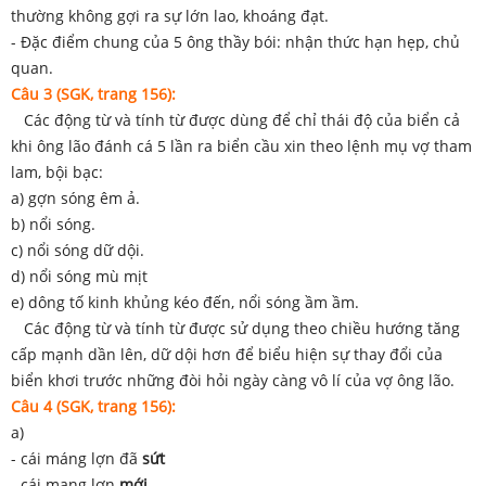
thường không gợi ra sự lớn lao, khoáng đạt.
- Đặc điểm chung của 5 ông thầy bói: nhận thức hạn hẹp, chủ
quan.
Câu 3 (SGK, trang 156):
Các động từ và tính từ được dùng để chỉ thái độ của biển cả
khi ông lão đánh cá 5 lần ra biển cầu xin theo lệnh mụ vợ tham
lam, bội bạc:
a) gợn sóng êm ả.
b) nổi sóng.
c) nổi sóng dữ dội.
d) nổi sóng mù mịt
e) dông tố kinh khủng kéo đến, nổi sóng ầm ầm.
Các động từ và tính từ được sử dụng theo chiều hướng tăng
cấp mạnh dần lên, dữ dội hơn để biểu hiện sự thay đổi của
biển khơi trước những đòi hỏi ngày càng vô lí của vợ ông lão.
Câu 4 (SGK, trang 156):
a)
- cái máng lợn đã
sứt
- cái mạng lợn
mới