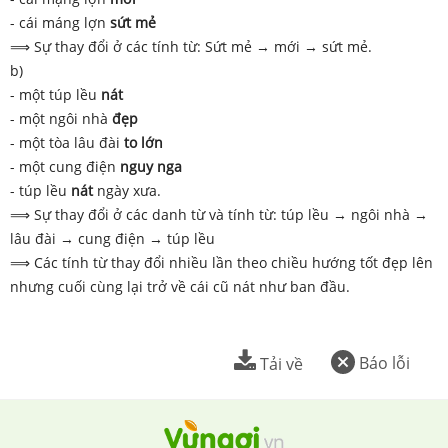
- cái máng lợn
sứt mẻ
⟹ Sự thay đổi ở các tính từ: Sứt mẻ → mới → sứt mẻ.
b)
- một túp lều
nát
- một ngôi nhà
đẹp
- một tòa lâu đài
to lớn
- một cung điện
nguy nga
- túp lều
nát
ngày xưa.
⟹ Sự thay đổi ở các danh từ và tính từ: túp lều → ngôi nhà →
lâu đài → cung điện → túp lều
⟹ Các tính từ thay đổi nhiều lần theo chiều hướng tốt đẹp lên
nhưng cuối cùng lại trở về cái cũ nát như ban đầu.
Báo lỗi
Tải về