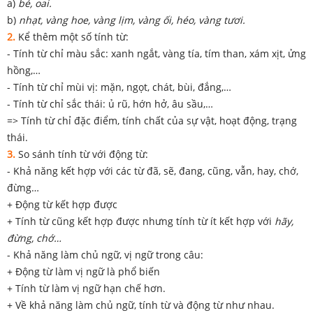
a)
bé, oai.
b)
nhạt, vàng hoe, vàng lịm, vàng ối, héo, vàng tươi.
2.
Kể thêm một số tính từ:
- Tính từ chỉ màu sắc: xanh ngắt, vàng tía, tím than, xám xịt, ửng
hồng,…
- Tính từ chỉ mùi vị: mặn, ngọt, chát, bùi, đắng,…
- Tính từ chỉ sắc thái: ủ rũ, hớn hở, âu sầu,…
=> Tính từ chỉ đặc điểm, tính chất của sự vật, hoạt động, trạng
thái.
3.
So sánh tính từ với động từ:
- Khả năng kết hợp với các từ đã, sẽ, đang, cũng, vẫn, hay, chớ,
đừng…
+ Động từ kết hợp được
+ Tính từ cũng kết hợp được nhưng tính từ ít kết hợp với
hãy,
đừng, chớ…
- Khả năng làm chủ ngữ, vị ngữ trong câu:
+ Động từ làm vị ngữ là phổ biến
+ Tính từ làm vị ngữ hạn chế hơn.
+ Về khả năng làm chủ ngữ, tính từ và động từ như nhau.