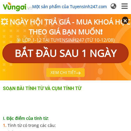
Một sản phẩm của Tuyensinh247.com
💥 NGÀY HỘI TRẢ GIÁ - MUA KHOÁ HỌC
THEO GIÁ BẠN MUỐN❗
🎯 LỚP 1-12 TẠI TUYENSINH247 (TỪ 10-12/08)
BẮT ĐẦU SAU 1 NGÀY
XEM CHI TIẾT
SOẠN BÀI TÍNH TỪ VÀ CỤM TÍNH TỪ
I. Đặc điểm của tính từ:
1.
Tính từ có trong các câu: