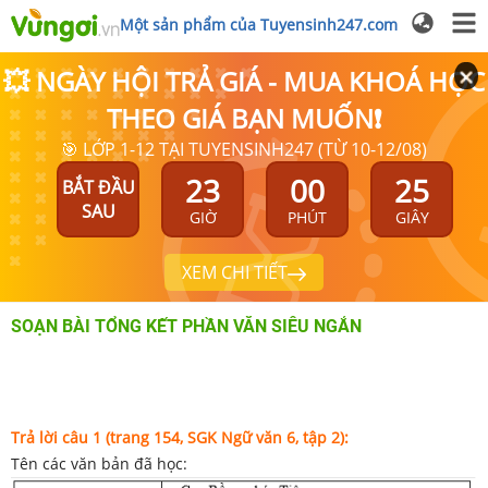
Một sản phẩm của Tuyensinh247.com
💥 NGÀY HỘI TRẢ GIÁ - MUA KHOÁ HỌC
THEO GIÁ BẠN MUỐN❗
🎯 LỚP 1-12 TẠI TUYENSINH247 (TỪ 10-12/08)
23
00
24
BẮT ĐẦU
SAU
GIỜ
PHÚT
GIÂY
XEM CHI TIẾT
SOẠN BÀI TỔNG KẾT PHẦN VĂN SIÊU NGẮN
Trả lời câu 1 (trang 154, SGK Ngữ văn 6, tập 2):
Tên các văn bản đã học: