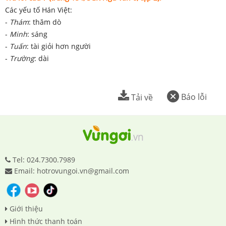
Các yếu tố Hán Việt:
-
Thám
: thăm dò
-
Minh
: sáng
-
Tuấn
: tài giỏi hơn người
-
Trường
: dài
Báo lỗi
Tải về
Tel: 024.7300.7989
Email: hotrovungoi.vn@gmail.com
Giới thiệu
Hình thức thanh toán