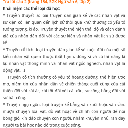
Trả lời câu 2 (trang 154, SGK Ngữ văn 6, tập 2):
Khái niệm các thể loại đã học:
* Truyền thuyết là: loại truyện dân gian kể về các nhân vật và
sự kiện có liên quan đến lịch sử thời quá khứ, thường có yếu tố
tưởng tượng, kì ảo. Truyền thuyết thể hiện thái độ và cách đánh
giá của nhân dân đối với các sự kiện và nhân vật lịch sử được
kể.
* Truyện cổ tích: loại truyện dân gian kể về cuộc đời của một số
kiểu nhân vật quen thuộc (bất hạnh, dũng sĩ và có tài năng kì
lạ; nhân vật thông minh và nhân vật ngốc nghếch, nhân vật là
động vật,...)
Truyện cổ tích thường có yếu tố hoang đường, thể hiện ước
mơ, niềm tin của nhân dân về chiến thắng cuối cùng của cái
thiện đối với cái ác, cái tốt đối với cái xấu, sự công bằng đối với
sự bất công.
* Truyện ngụ ngôn: loại truyện kể bằng văn xuôi hoặc văn vần,
mượn chuyện loài vật, đồ vật hoặc về chính con người để nói
bóng gió, kín đáo chuyện con người, nhằm khuyên nhủ, răn dạy
người ta bài học nào đó trong cuộc sống.