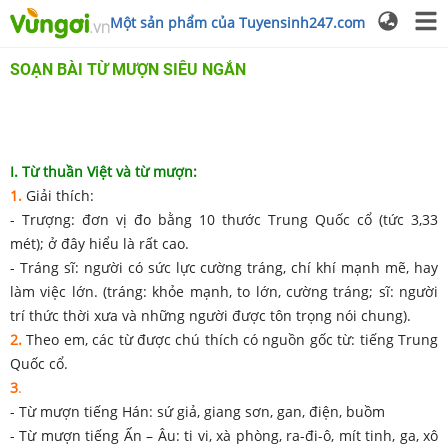
Một sản phẩm của Tuyensinh247.com
SOẠN BÀI TỪ MƯỢN SIÊU NGẮN
I. Từ thuần Việt và từ mượn:
1.
Giải thích:
- Trượng: đơn vị đo bằng 10 thước Trung Quốc cổ (tức 3,33
mét); ở đây hiểu là rất cao.
- Tráng sĩ: người có sức lực cường tráng, chí khí mạnh mẽ, hay
làm việc lớn. (tráng: khỏe mạnh, to lớn, cường tráng; sĩ: người
trí thức thời xưa và những người được tôn trọng nói chung).
2.
Theo em, các từ được chú thích có nguồn gốc từ: tiếng Trung
Quốc cổ.
3
.
- Từ mượn tiếng Hán: sứ giả, giang sơn, gan, điện, buồm
- Từ mượn tiếng Ấn – Âu: ti vi, xà phòng, ra-đi-ô, mít tinh, ga, xô