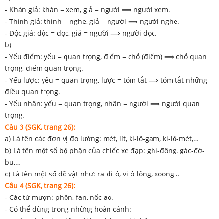
- Khán giả: khán = xem, giả = người ⟹ người xem.
- Thính giả: thính = nghe, giả = người ⟹ người nghe.
- Độc giả: độc = đọc, giả = người ⟹ người đọc.
b)
- Yếu điểm: yếu = quan trọng, điểm = chỗ (điểm) ⟹ chỗ quan
trọng, điểm quan trọng.
- Yếu lược: yếu = quan trọng, lược = tóm tắt ⟹ tóm tắt những
điều quan trọng.
- Yếu nhân: yếu = quan trọng, nhân = người ⟹ người quan
trọng.
Câu 3 (SGK, trang 26):
a) Là tên các đơn vị đo lường: mét, lít, ki-lô-gam, ki-lô-mét,…
b) Là tên một số bộ phận của chiếc xe đạp: ghi-đông, gác-đờ-
bu,…
c) Là tên một số đồ vật như: ra-đi-ô, vi-ô-lông, xoong…
Câu 4 (SGK, trang 26):
- Các từ mượn: phôn, fan, nốc ao.
- Có thể dùng trong những hoàn cảnh: