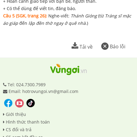
+ Hoàn cảnh giao tiếp với bạn bè, người thân.
+ Có thể dùng để viết tin, đăng báo.
Câu 5 (SGK, trang 26):
Nghe-viết:
Thánh Gióng
(từ
Tráng sĩ mặc
áo giáp
đến
lập đền thờ ngay ở quê nhà
.)
Báo lỗi
Tải về
Tel: 024.7300.7989
Email: hotrovungoi.vn@gmail.com
Giới thiệu
Hình thức thanh toán
CS đổi và trả