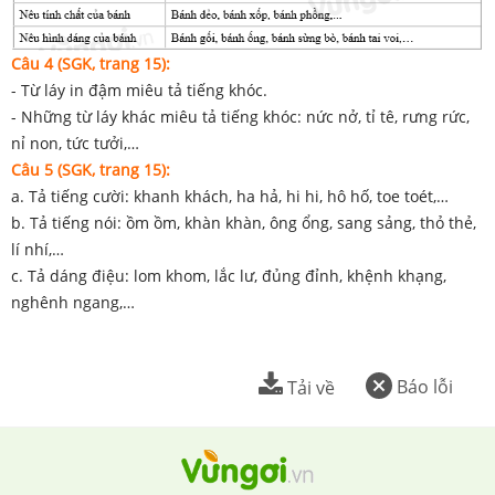
Câu 4 (SGK, trang 15):
- Từ láy in đậm miêu tả tiếng khóc.
- Những từ láy khác miêu tả tiếng khóc: nức nở, tỉ tê, rưng rức,
nỉ non, tức tưởi,…
Câu 5 (SGK, trang 15):
a. Tả tiếng cười: khanh khách, ha hả, hi hi, hô hố, toe toét,…
b. Tả tiếng nói: ồm ồm, khàn khàn, ông ổng, sang sảng, thỏ thẻ,
lí nhí,…
c. Tả dáng điệu: lom khom, lắc lư, đủng đỉnh, khệnh khạng,
nghênh ngang,…
Báo lỗi
Tải về