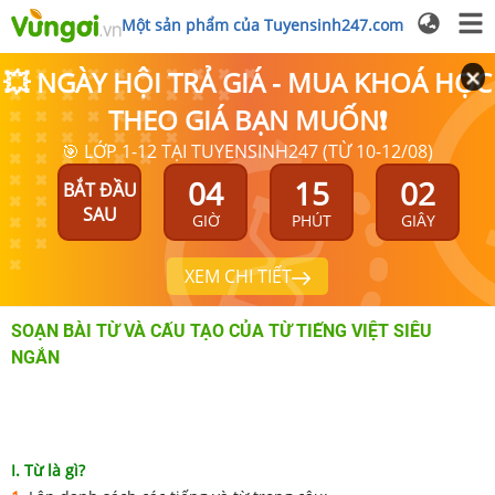
Một sản phẩm của Tuyensinh247.com
💥 NGÀY HỘI TRẢ GIÁ - MUA KHOÁ HỌC
THEO GIÁ BẠN MUỐN❗
🎯 LỚP 1-12 TẠI TUYENSINH247 (TỪ 10-12/08)
04
15
01
BẮT ĐẦU
SAU
GIỜ
PHÚT
GIÂY
XEM CHI TIẾT
SOẠN BÀI TỪ VÀ CẤU TẠO CỦA TỪ TIẾNG VIỆT SIÊU
NGẮN
I. Từ là gì?