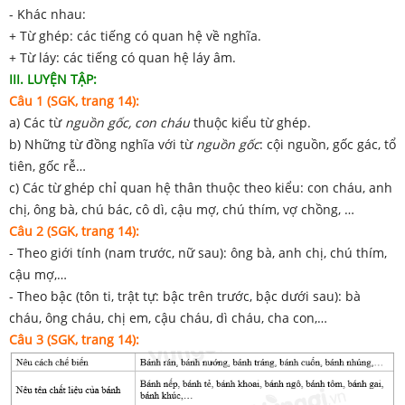
- Khác nhau:
+ Từ ghép: các tiếng có quan hệ về nghĩa.
+ Từ láy: các tiếng có quan hệ láy âm.
III. LUYỆN TẬP:
Câu 1 (SGK, trang 14):
a) Các từ
nguồn gốc, con cháu
thuộc kiểu từ ghép.
b) Những từ đồng nghĩa với từ
nguồn gốc
: cội nguồn, gốc gác, tổ
tiên, gốc rễ…
c) Các từ ghép chỉ quan hệ thân thuộc theo kiểu: con cháu, anh
chị, ông bà, chú bác, cô dì, cậu mợ, chú thím, vợ chồng, …
Câu 2 (SGK, trang 14):
- Theo giới tính (nam trước, nữ sau): ông bà, anh chị, chú thím,
cậu mợ,…
- Theo bậc (tôn ti, trật tự: bậc trên trước, bậc dưới sau): bà
cháu, ông cháu, chị em, cậu cháu, dì cháu, cha con,…
Câu 3 (SGK, trang 14):