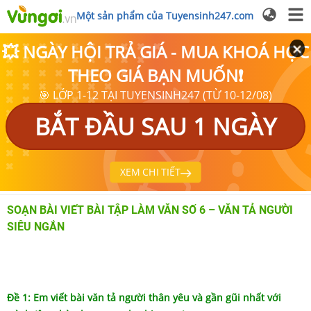
Một sản phẩm của Tuyensinh247.com
💥 NGÀY HỘI TRẢ GIÁ - MUA KHOÁ HỌC
THEO GIÁ BẠN MUỐN❗
🎯 LỚP 1-12 TẠI TUYENSINH247 (TỪ 10-12/08)
BẮT ĐẦU SAU 1 NGÀY
XEM CHI TIẾT
SOẠN BÀI VIẾT BÀI TẬP LÀM VĂN SỐ 6 – VĂN TẢ NGƯỜI
SIÊU NGẮN
Đề 1: Em viết bài văn tả người thân yêu và gần gũi nhất với