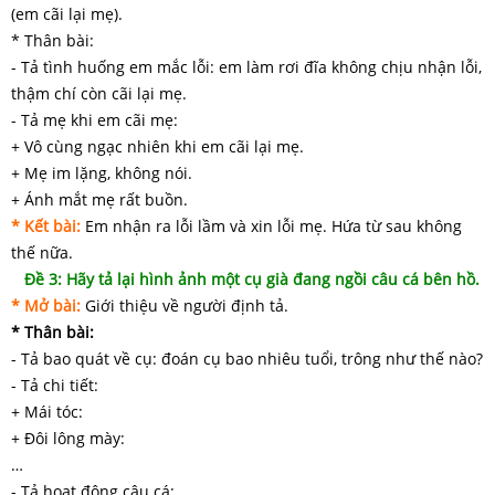
(em cãi lại mẹ).
* Thân bài:
- Tả tình huống em mắc lỗi: em làm rơi đĩa không chịu nhận lỗi,
thậm chí còn cãi lại mẹ.
- Tả mẹ khi em cãi mẹ:
+ Vô cùng ngạc nhiên khi em cãi lại mẹ.
+ Mẹ im lặng, không nói.
+ Ánh mắt mẹ rất buồn.
* Kết bài:
Em nhận ra lỗi lầm và xin lỗi mẹ. Hứa từ sau không
thế nữa.
Đề 3: Hãy tả lại hình ảnh một cụ già đang ngồi câu cá bên hồ.
* Mở bài:
Giới thiệu về người định tả.
* Thân bài:
- Tả bao quát về cụ: đoán cụ bao nhiêu tuổi, trông như thế nào?
- Tả chi tiết:
+ Mái tóc:
+ Đôi lông mày:
…
- Tả hoạt động câu cá: