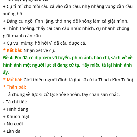
+ Cụ tỉ mỉ cho mồi câu cá vào cần cầu, nhẹ nhàng vung cần cầu
xuống hồ.
+ Dáng cụ ngồi tĩnh lặng, thở nhẹ để không làm cá giật mình.
+ Thỉnh thoảng, thấy cái cần câu nhúc nhích, cụ nhanh chóng
giật mạnh cần câu.
+ Cụ vui mừng, hồ hởi vì đã câu được cá.
* Kết bài:
Nhận xét về cụ.
Đề 4: Em đã có dịp xem vô tuyến, phim ảnh, báo chí, sách vở về
hình ảnh một người lực sĩ đang cử tạ. Hãy miêu tả lại hình ảnh
ấy.
* Mở bài
: Giới thiệu người định tả (lực sĩ cử tạ Thạch Kim Tuấn)
* Thân bài:
- Tả chung về lực sĩ cử tạ: khỏe khoắn, tay chân săn chắc.
- Tả chi tiết:
+ Hình dáng
+ Khuôn mặt
+ Nụ cười
+ Làn da