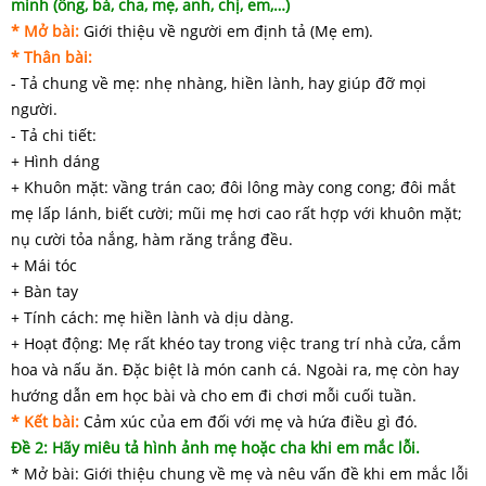
mình (ông, bà, cha, mẹ, anh, chị, em,…)
* Mở bài:
Giới thiệu về người em định tả (Mẹ em).
* Thân bài:
- Tả chung về mẹ: nhẹ nhàng, hiền lành, hay giúp đỡ mọi
người.
- Tả chi tiết:
+ Hình dáng
+ Khuôn mặt: vầng trán cao; đôi lông mày cong cong; đôi mắt
mẹ lấp lánh, biết cười; mũi mẹ hơi cao rất hợp với khuôn mặt;
nụ cười tỏa nắng, hàm răng trắng đều.
+ Mái tóc
+ Bàn tay
+ Tính cách: mẹ hiền lành và dịu dàng.
+ Hoạt động: Mẹ rất khéo tay trong việc trang trí nhà cửa, cắm
hoa và nấu ăn. Đặc biệt là món canh cá. Ngoài ra, mẹ còn hay
hướng dẫn em học bài và cho em đi chơi mỗi cuối tuần.
* Kết bài:
Cảm xúc của em đối với mẹ và hứa điều gì đó.
Đề 2: Hãy miêu tả hình ảnh mẹ hoặc cha khi em mắc lỗi.
* Mở bài: Giới thiệu chung về mẹ và nêu vấn đề khi em mắc lỗi