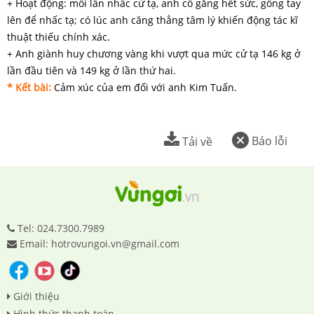
+ Hoạt động: mỗi lần nhấc cử tạ, anh cố gắng hết sức, gồng tay
lên để nhấc tạ; có lúc anh căng thẳng tâm lý khiến động tác kĩ
thuật thiếu chính xác.
+ Anh giành huy chương vàng khi vượt qua mức cử tạ 146 kg ở
lần đầu tiên và 149 kg ở lần thứ hai.
* Kết bài:
Cảm xúc của em đối với anh Kim Tuấn.
Báo lỗi
Tải về
Tel: 024.7300.7989
Email: hotrovungoi.vn@gmail.com
Giới thiệu
Hình thức thanh toán